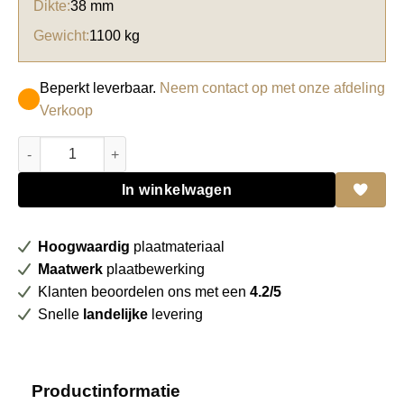
Dikte:
38 mm
Gewicht:
1100 kg
Beperkt leverbaar.
Neem contact op met onze afdeling
Verkoop
Bamboe massief naturel density 5-lagen / BP-DT5000 FSC 100
In winkelwagen
Hoogwaardig
plaatmateriaal
Maatwerk
plaatbewerking
Klanten beoordelen ons met een
4.2/5
Snelle
landelijke
levering
Productinformatie