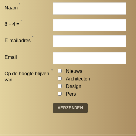
*
Naam
*
8 + 4 =
*
E-mailadres
Email
*
Nieuws
Op de hoogte blijven
Architecten
van:
Design
Pers