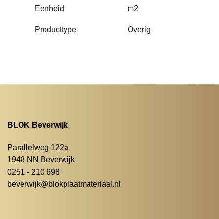
Eenheid
m2
Producttype
Overig
BLOK Beverwijk
Parallelweg 122a
1948 NN Beverwijk
0251 - 210 698
beverwijk@blokplaatmateriaal.nl