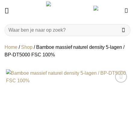
Ga
naar
inhoud
Zoeken
naar:
Home
/
Shop
/
Bamboe massief naturel density 5-lagen /
BP-DT5000 FSC 100%