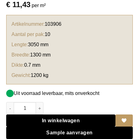
€
11,43
per m²
Artikelnummer:
103906
Aantal per pak:
10
Lengte:
3050 mm
Breedte:
1300 mm
Dikte:
0.7 mm
Gewicht:
1200 kg
Uit voorraad leverbaar, mits onverkocht
Basic Formica HPL F6463 Sheer white Shell aantal
In winkelwagen
Sample aanvragen