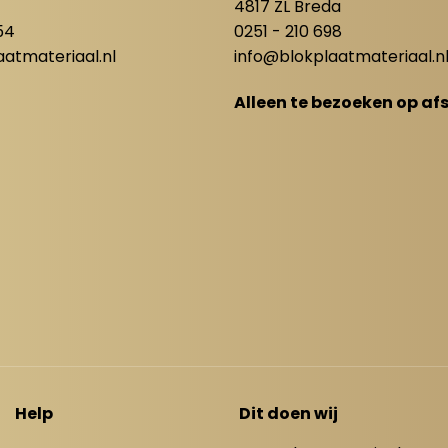
4817 ZL Breda
54
0251 - 210 698
atmateriaal.nl
info@blokplaatmateriaal.n
Alleen te bezoeken op af
Help
Dit doen wij