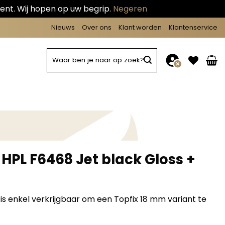
ent. Wij hopen op uw begrip.
Negeren
Nieuws
Over ons
Klant worden
Klantenservice
Zoeken
naar:
HPL F6468 Jet black Gloss +
is enkel verkrijgbaar om een Topfix 18 mm variant te