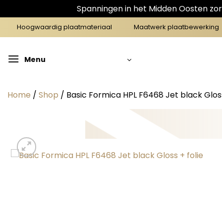
Spanningen in het Midden Oosten zorg
Ga
Hoogwaardig plaatmateriaal
Maatwerk plaatbewerking
naar
inhoud
Menu
Home
/
Shop
/
Basic Formica HPL F6468 Jet black Gloss