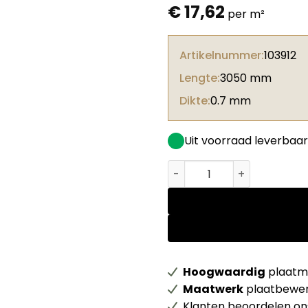
€
17,62
per m²
Artikelnummer:
103912
Lengte:
3050 mm
Dikte:
0.7 mm
Uit voorraad leverbaar
Basic Formica HPL F6468 Jet
Hoogwaardig
plaatma
Maatwerk
plaatbewer
Klanten beoordelen o