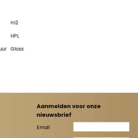
m2
HPL
uur
Gloss
Aanmelden voor onze
nieuwsbrief
Email