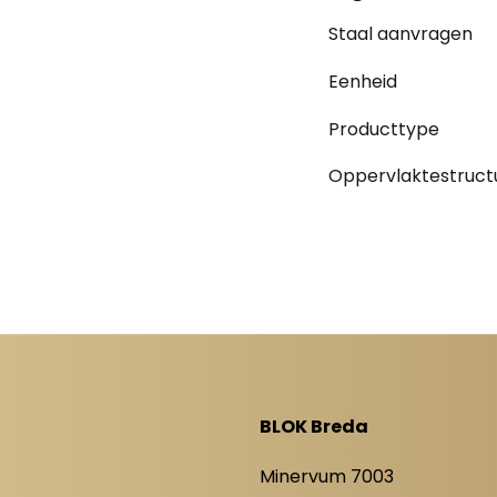
Staal aanvragen
Eenheid
Producttype
Oppervlaktestruct
BLOK Breda
8
Minervum 7003