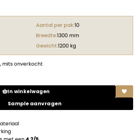
Aantal per pak:
10
Breedte:
1300 mm
Gewicht:
1200 kg
, mits onverkocht
 black Gloss + folie aantal
In winkelwagen
Sample aanvragen
teriaal
king
ns met een
4.2/5