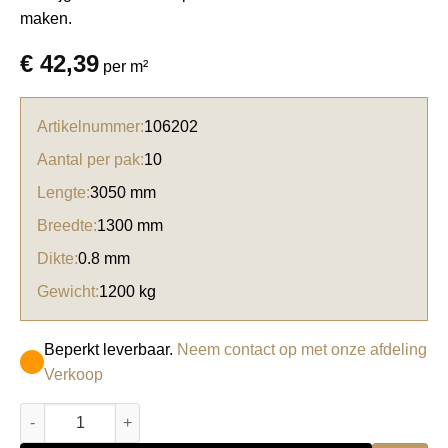
maken.
€
42,39
per m²
Artikelnummer:
106202
Aantal per pak:
10
Lengte:
3050 mm
Breedte:
1300 mm
Dikte:
0.8 mm
Gewicht:
1200 kg
Beperkt leverbaar.
Neem contact op met onze afdeling
Verkoop
Basic Formica HPL F6468 Through Color Jet black Shell aantal