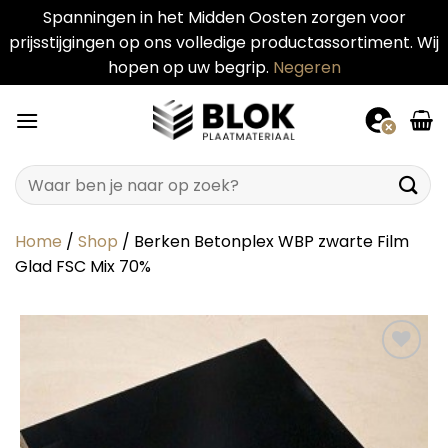
Spanningen in het Midden Oosten zorgen voor
prijsstijgingen op ons volledige productassortiment. Wij
hopen op uw begrip.
Negeren
Ga
naar
inhoud
Zoeken
naar:
Home
/
Shop
/
Berken Betonplex WBP zwarte Film
Glad FSC Mix 70%