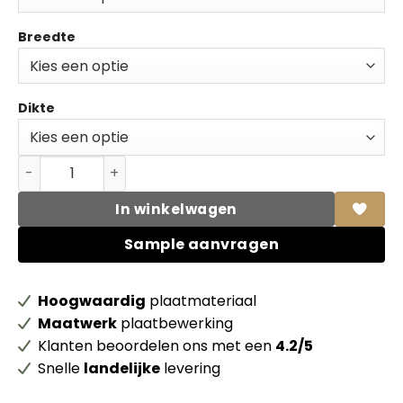
Breedte
Dikte
Berken Betonplex WBP zwarte Film Glad FSC Mix 70% aan
In winkelwagen
Sample aanvragen
Hoogwaardig
plaatmateriaal
Maatwerk
plaatbewerking
Klanten beoordelen ons met een
4.2/5
Snelle
landelijke
levering