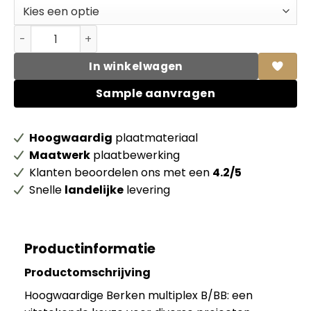
Berken Multiplex B/BB WBP zichtkwaliteit FSC Mix 70% a
In winkelwagen
Sample aanvragen
Hoogwaardig
plaatmateriaal
Maatwerk
plaatbewerking
Klanten beoordelen ons met een
4.2/5
Snelle
landelijke
levering
Productinformatie
Productomschrijving
Hoogwaardige Berken multiplex B/BB: een