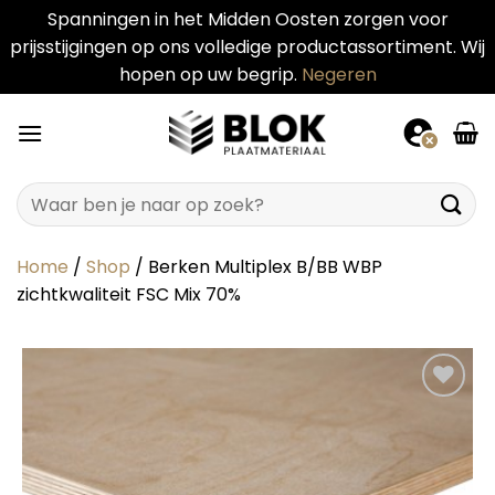
Spanningen in het Midden Oosten zorgen voor
prijsstijgingen op ons volledige productassortiment. Wij
hopen op uw begrip.
Negeren
Ga
naar
inhoud
Zoeken
naar:
Home
/
Shop
/
Berken Multiplex B/BB WBP
zichtkwaliteit FSC Mix 70%