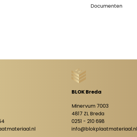
Documenten
BLOK Breda
8
Minervum 7003
4817 ZL Breda
54
0251 - 210 698
atmateriaal.nl
info@blokplaatmateriaal.n