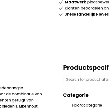
Maatwerk
plaatbewer
Klanten beoordelen o
Snelle
landelijke
lever
Productspecif
hedendaagse
oor de combinatie van
Categorie
enten getuigt van
Hoofdcategorie
chiedenis. Eikenhout