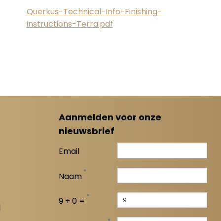
Querkus-Technical-Info-Finishing-
instructions-Terra.pdf
Aanmelden voor onze
nieuwsbrief
Email
*
Naam
*
9 + 0 =
l
*