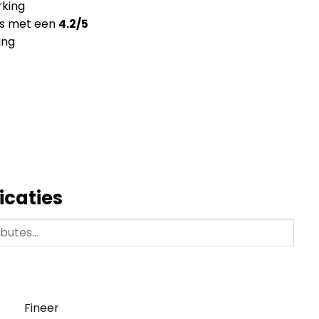
king
ns met een
4.2/5
ing
icaties
Fineer