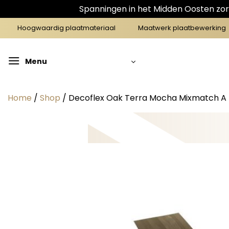
Spanningen in het Midden Oosten zorg
Ga
Hoogwaardig plaatmateriaal
Maatwerk plaatbewerking
naar
inhoud
Menu
Home
/
Shop
/
Decoflex Oak Terra Mocha Mixmatch A