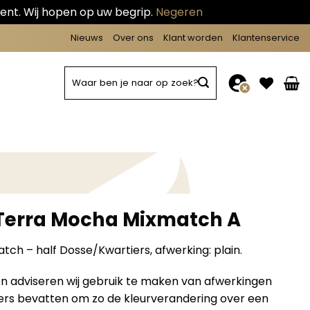
ent. Wij hopen op uw begrip.
Negeren
Nieuws
Over ons
Klant worden
Klantenservice
Zoeken
naar:
 Terra Mocha Mixmatch A
tch – half Dosse/Kwartiers, afwerking: plain.
en adviseren wij gebruik te maken van afwerkingen
mers bevatten om zo de kleurverandering over een