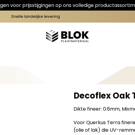
en voor prijsstijgingen op ons volledige productassortim
Snelle landelijke levering
Decoflex Oak
Dikte fineer: 0.6mm, Mixma
Voor Querkus Terra finer
(olie of lak) die UV-rem