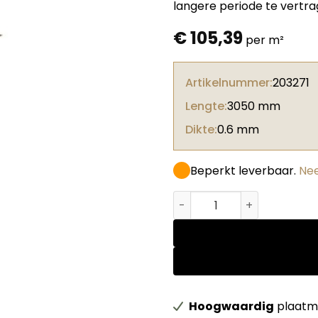
langere periode te vertra
€
105,39
per m²
Artikelnummer:
203271
Lengte:
3050 mm
Dikte:
0.6 mm
Beperkt leverbaar.
Nee
Decoflex Oak Terra Mocha
Hoogwaardig
plaatma