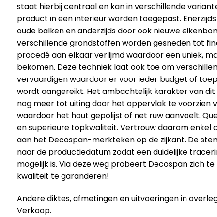
staat hierbij centraal en kan in verschillende varian
product in een interieur worden toegepast. Enerzijd
oude balken en anderzijds door ook nieuwe eikenbo
verschillende grondstoffen worden gesneden tot fin
procedé aan elkaar verlijmd waardoor een uniek, ma
bekomen. Deze techniek laat ook toe om verschillen
vervaardigen waardoor er voor ieder budget of toep
wordt aangereikt. Het ambachtelijk karakter van di
nog meer tot uiting door het oppervlak te voorzien
waardoor het hout gepolijst of net ruw aanvoelt. Qu
en superieure topkwaliteit. Vertrouw daarom enkel o
aan het Decospan-merkteken op de zijkant. De stem
naar de productiedatum zodat een duidelijke traceri
mogelijk is. Via deze weg probeert Decospan zich te
kwaliteit te garanderen!
Andere diktes, afmetingen en uitvoeringen in overle
Verkoop.