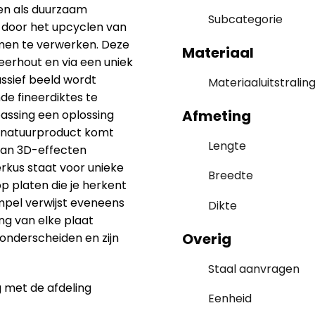
ten als duurzaam
Subcategorie
s door het upcyclen van
men te verwerken. Deze
Materiaal
eerhout en via een uniek
ssief beeld wordt
Materiaaluitstralin
de fineerdiktes te
Afmeting
assing een oplossing
t natuurproduct komt
Lengte
 van 3D-effecten
erkus staat voor unieke
Breedte
p platen die je herkent
pel verwijst eveneens
Dikte
ng van elke plaat
Overig
 onderscheiden en zijn
Staal aanvragen
g met de afdeling
Eenheid