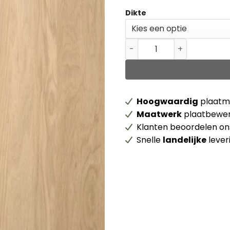
Dikte
Eiken massief 3 lagen pla
Hoogwaardig
plaatma
Maatwerk
plaatbewer
Klanten beoordelen o
Snelle
landelijke
lever