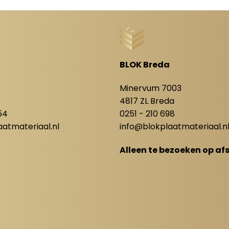
BLOK Breda
8
Minervum 7003
4817 ZL Breda
54
0251 - 210 698
atmateriaal.nl
info@blokplaatmateriaal.n
Alleen te bezoeken op af