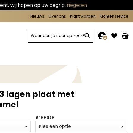
ent. Wij hopen op uw begrip.
Negeren
Nieuws
Over ons
Klant worden
Klantenservice
Zoeken
naar:
 3 lagen plaat met
amel
Breedte