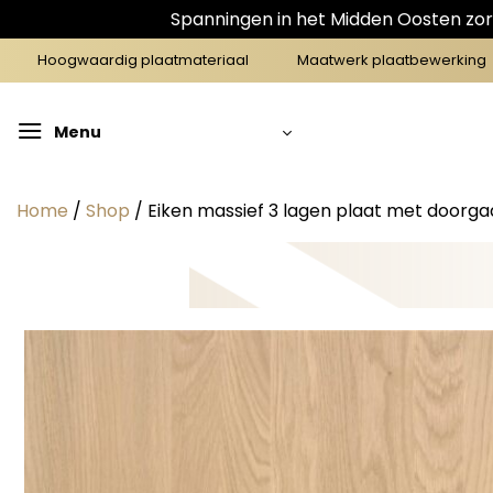
Spanningen in het Midden Oosten zorg
Ga
Hoogwaardig plaatmateriaal
Maatwerk plaatbewerking
naar
inhoud
Menu
Home
/
Shop
/
Eiken massief 3 lagen plaat met doorg