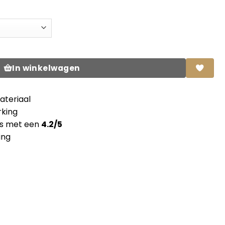
at met doorgaande lamel aantal
In winkelwagen
teriaal
king
ns met een
4.2/5
ing