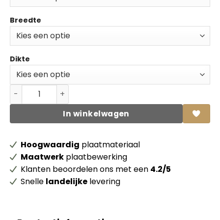
Breedte
Dikte
Eiken massief paneel met doorgaande lamel aantal
In winkelwagen
Hoogwaardig
plaatmateriaal
Maatwerk
plaatbewerking
Klanten beoordelen ons met een
4.2/5
Snelle
landelijke
levering