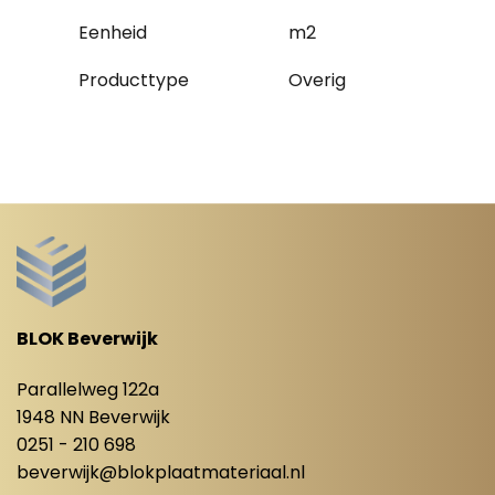
Eenheid
m2
Producttype
Overig
BLOK Beverwijk
Parallelweg 122a
1948 NN Beverwijk
0251 - 210 698
beverwijk@blokplaatmateriaal.nl