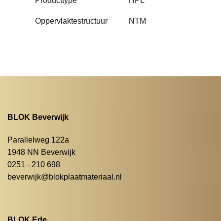
Producttype
HPL
Oppervlaktestructuur
NTM
BLOK Beverwijk
Parallelweg 122a
1948 NN Beverwijk
0251 - 210 698
beverwijk@blokplaatmateriaal.nl
BLOK Ede