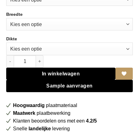
Breedte
Dikte
Fenix NTM BLOOM 0751 Rosso Jaipur FSC Mix credit + folie aa
In winkelwagen
Sample aanvragen
Hoogwaardig
plaatmateriaal
Maatwerk
plaatbewerking
Klanten beoordelen ons met een
4.2/5
Snelle
landelijke
levering