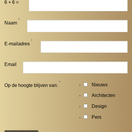
6 + 6 =
*
Naam
*
E-mailadres
Email
*
Nieuws
Op de hoogte blijven van:
Architecten
Design
Pers