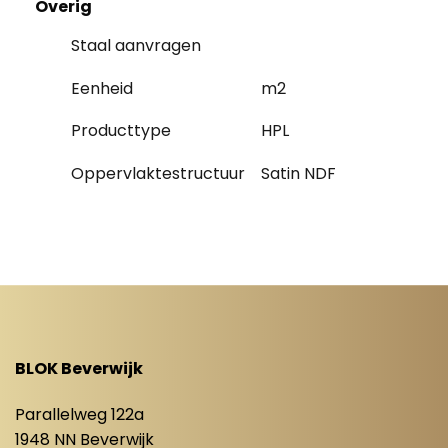
Overig
Staal aanvragen
Eenheid
m2
Producttype
HPL
Oppervlaktestructuur
Satin NDF
BLOK Beverwijk
Parallelweg 122a
1948 NN Beverwijk