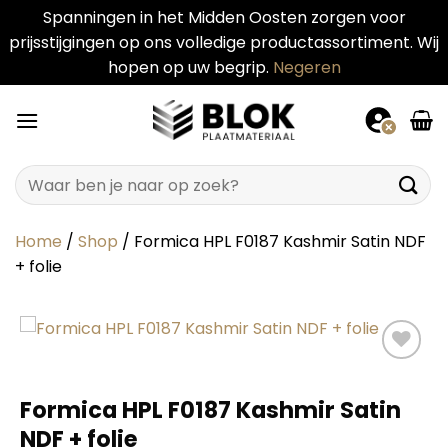
Spanningen in het Midden Oosten zorgen voor
prijsstijgingen op ons volledige productassortiment. Wij
hopen op uw begrip.
Negeren
Ga
naar
inhoud
Zoeken
naar:
Home
/
Shop
/
Formica HPL F0187 Kashmir Satin NDF
+ folie
Formica HPL F0187 Kashmir Satin
NDF + folie