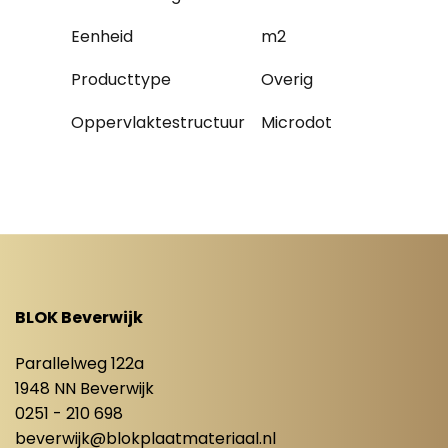
Eenheid
m2
Producttype
Overig
Oppervlaktestructuur
Microdot
BLOK Beverwijk
Parallelweg 122a
1948 NN Beverwijk
0251 - 210 698
beverwijk@blokplaatmateriaal.nl