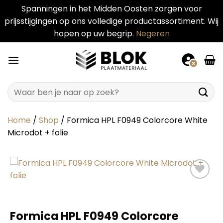
Spanningen in het Midden Oosten zorgen voor
prijsstijgingen op ons volledige productassortiment. Wij
hopen op uw begrip.
Negeren
Ga
naar
inhoud
Zoeken
naar:
Home
/
Shop
/
Formica HPL F0949 Colorcore White
Microdot + folie
Formica HPL F0949 Colorcore