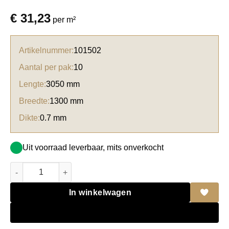
€
31,23
per m²
Artikelnummer:
101502
Aantal per pak:
10
Lengte:
3050 mm
Breedte:
1300 mm
Dikte:
0.7 mm
Uit voorraad leverbaar, mits onverkocht
Formica HPL F1194 Iris Matte (58) aantal
In winkelwagen
Sample aanvragen