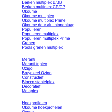
Berken multiplex B/BB
Berken multiplex CP/CP
Okoume
Okoume multiplex
Okoume multiplex Prime
Okoume deur alu. binnenlaag
Populieren
Populieren multiplex
Populieren multiplex Prime
Grenen
Pools grenen multiplex
Meranti
Meranti triplex
Ozigo
Bruynzeel Ozigo
Constructief
Blocco stabielplex
Decoratief
Melaplex
Hoekprofielen
Okoume hoekprofielen
Overig