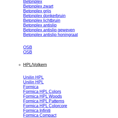
Betonplex
Betonplex zwart
Betonplex grijs
Betonplex donkerbruin
Betonplex lichtbruin
Betonplex antislip
Betonplex antislip geweven
Betonplex antislip honingraat
OSB
OSB
HPL/Volkern
Unilin HPL
Unilin HPL
Formica
Formica HPL Colors
Formica HPL Woods
Formica HPL Patterns
Formica HPL Colorcore
Formica Infiniti
Formica Compact