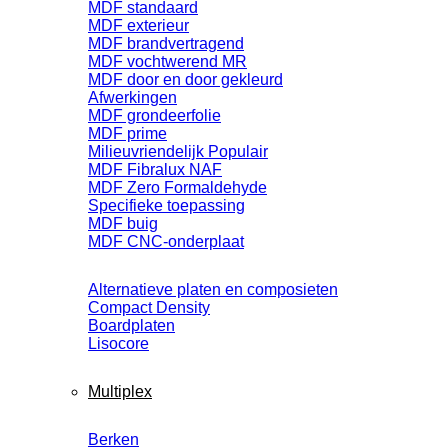
MDF standaard
MDF exterieur
MDF brandvertragend
MDF vochtwerend MR
MDF door en door gekleurd
Afwerkingen
MDF grondeerfolie
MDF prime
Milieuvriendelijk
MDF Fibralux NAF
MDF Zero Formaldehyde
Specifieke toepassing
MDF buig
MDF CNC-onderplaat
Alternatieve platen en composieten
Compact Density
Boardplaten
Lisocore
Multiplex
Berken