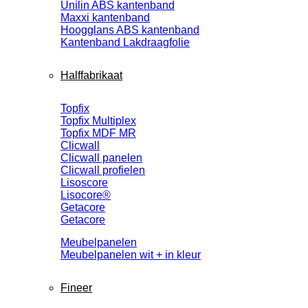
Unilin ABS kantenband
Maxxi kantenband
Hoogglans ABS kantenband
Kantenband Lakdraagfolie
Halffabrikaat
Topfix
Topfix Multiplex
Topfix MDF MR
Clicwall
Clicwall panelen
Clicwall profielen
Lisoscore
Lisocore®
Getacore
Getacore
Meubelpanelen
Meubelpanelen wit + in kleur
Fineer