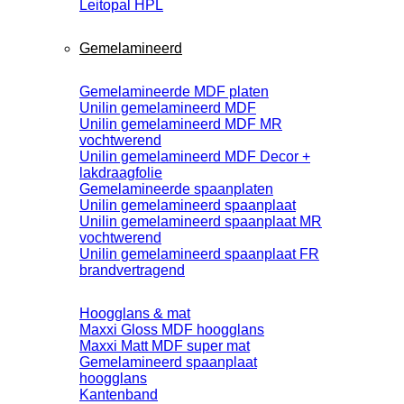
Leitopal HPL
Gemelamineerd
Gemelamineerde MDF platen
Unilin gemelamineerd MDF
Unilin gemelamineerd MDF MR
vochtwerend
Unilin gemelamineerd MDF Decor +
lakdraagfolie
Gemelamineerde spaanplaten
Unilin gemelamineerd spaanplaat
Unilin gemelamineerd spaanplaat MR
vochtwerend
Unilin gemelamineerd spaanplaat FR
brandvertragend
Hoogglans & mat
Maxxi Gloss MDF hoogglans
Maxxi Matt MDF super mat
Gemelamineerd spaanplaat
hoogglans
Kantenband