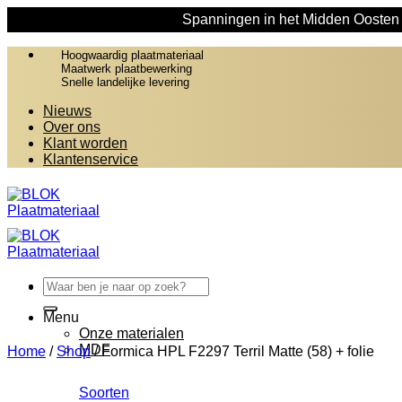
Spanningen in het Midden Oosten z
Ga
naar
Hoogwaardig plaatmateriaal
Maatwerk plaatbewerking
inhoud
Snelle landelijke levering
Nieuws
Over ons
Klant worden
Klantenservice
Zoeken
naar:
Menu
Onze materialen
MDF
Home
/
Shop
/
Formica HPL F2297 Terril Matte (58) + folie
Soorten