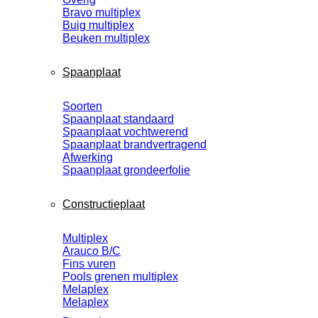
Bravo multiplex
Buig multiplex
Beuken multiplex
Spaanplaat
Soorten
Spaanplaat standaard
Spaanplaat vochtwerend
Spaanplaat brandvertragend
Afwerking
Spaanplaat grondeerfolie
Constructieplaat
Multiplex
Arauco B/C
Fins vuren
Pools grenen multiplex
Melaplex
Melaplex