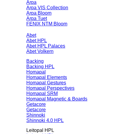
Arpa
Arpa VIS Collection
Arpa Bloom
Arpa Tuet
FENIX NTM Bloom
Abet
Abet HPL
Abet HPL Palaces
Abet Volkern
Backing
Backing HPL
Homapal
Homapal Elements
Homapal Gestures
Homapal Perspectives
Homapal SRM
Homapal Magnetic & Boards
Getacore
Getacore
Shinnoki
Shinnoki 4.0 HPL
Leitopal HPL