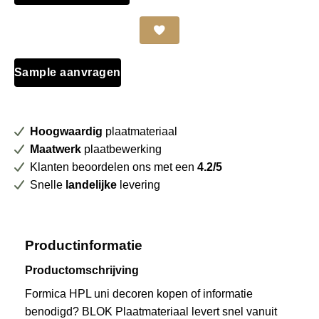
HPL
F4161
Terracotta
Matte
(58)
Sample aanvragen
aantal
Hoogwaardig
plaatmateriaal
Maatwerk
plaatbewerking
Klanten beoordelen ons met een
4.2/5
Snelle
landelijke
levering
Productinformatie
Productomschrijving
Formica HPL uni decoren kopen of informatie
benodigd? BLOK Plaatmateriaal levert snel vanuit