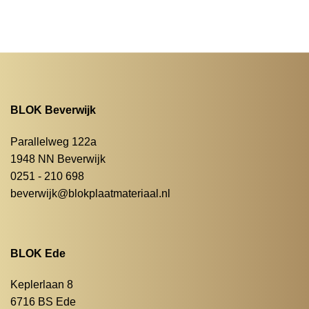
BLOK Beverwijk
Parallelweg 122a
1948 NN Beverwijk
0251 - 210 698
beverwijk@blokplaatmateriaal.nl
BLOK Ede
Keplerlaan 8
6716 BS Ede