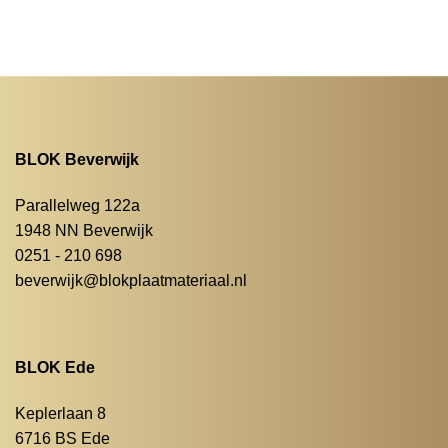
BLOK Beverwijk
Parallelweg 122a
1948 NN Beverwijk
0251 - 210 698
beverwijk@blokplaatmateriaal.nl
BLOK Ede
Keplerlaan 8
6716 BS Ede