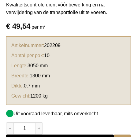
Kwaliteitscontrole dient vóór bewerking en na
verwijdering van de transportfolie uit te voeren.
€
49,54
per m²
Artikelnummer:
202209
Aantal per pak:
10
Lengte:
3050 mm
Breedte:
1300 mm
Dikte:
0.7 mm
Gewicht:
1200 kg
Uit voorraad leverbaar, mits onverkocht
Formica HPL F4971 Natural Grey felt Paper aantal