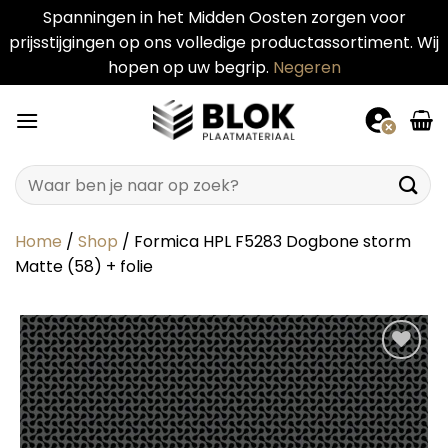
Spanningen in het Midden Oosten zorgen voor
prijsstijgingen op ons volledige productassortiment. Wij
hopen op uw begrip.
Negeren
Ga
naar
inhoud
Zoeken
naar:
Home
/
Shop
/
Formica HPL F5283 Dogbone storm
Matte (58) + folie