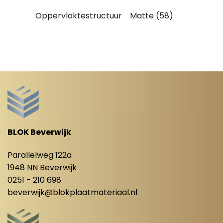
Oppervlaktestructuur
Matte (58)
BLOK Beverwijk
Parallelweg 122a
1948 NN Beverwijk
0251 - 210 698
beverwijk@blokplaatmateriaal.nl