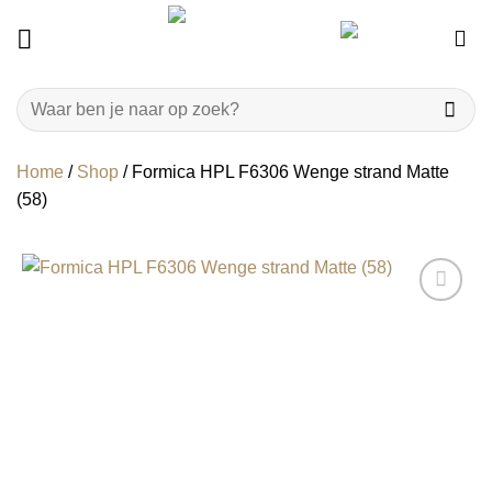
Ga
naar
inhoud
Zoeken
naar:
Home
/
Shop
/
Formica HPL F6306 Wenge strand Matte
(58)