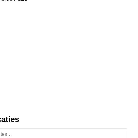
g
aties