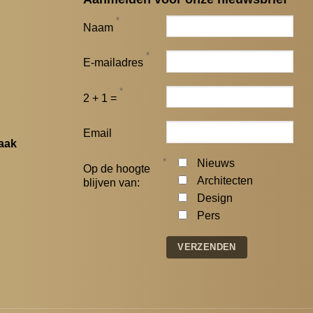
*
Naam
*
E-mailadres
*
2 + 1 =
Email
aak
*
Nieuws
Op de hoogte
Architecten
blijven van:
Design
Pers