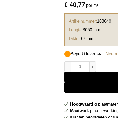
€
40,77
per m²
Artikelnummer:
103640
Lengte:
3050 mm
Dikte:
0.7 mm
Beperkt leverbaar.
Neem c
Formica HPL F6477 Seasoned 
Hoogwaardig
plaatmater
Maatwerk
plaatbewerkin
Klanten beoordelen ons 