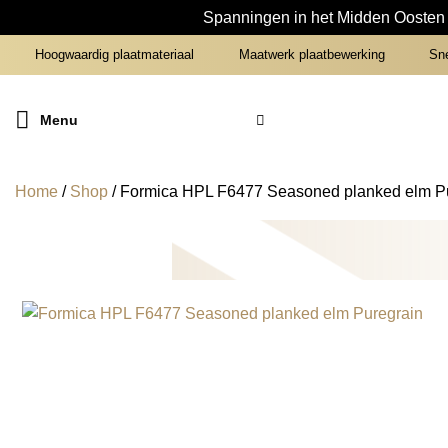
Spanningen in het Midden Oosten z
Ga
Hoogwaardig plaatmateriaal
Maatwerk plaatbewerking
Snel
naar
inhoud
Menu
Home
/
Shop
/
Formica HPL F6477 Seasoned planked elm P