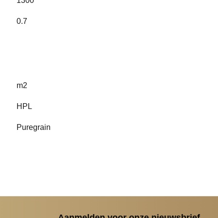
1300
0.7
m2
HPL
Puregrain
Aanmelden voor onze nieuwsbrief