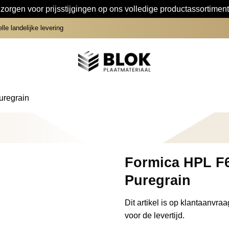
orgen voor prijsstijgingen op ons volledige productassortimen
le landelijke levering
uregrain
Formica HPL F
Puregrain
Dit artikel is op klantaanvra
voor de levertijd.