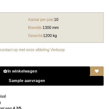
Aantal per pak:
10
Breedte:
1300 mm
Gewicht:
1200 kg
ontact op met onze afdeling Verkoop
planked elm Puregrain aantal
In winkelwagen
Sample aanvragen
iaal
g
met een
4.2/5