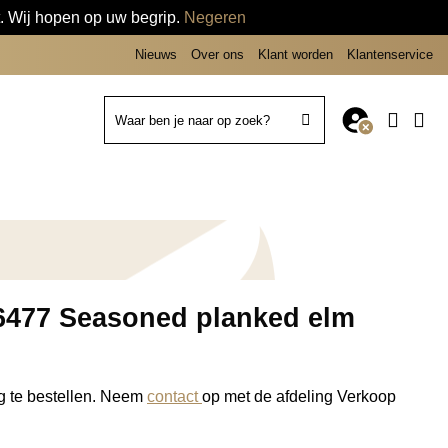
t. Wij hopen op uw begrip.
Negeren
Nieuws
Over ons
Klant worden
Klantenservice
Zoeken
naar:
6477 Seasoned planked elm
ag te bestellen. Neem
contact
op met de afdeling Verkoop