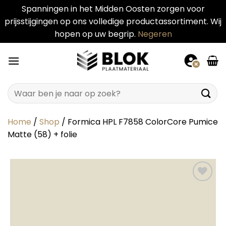
Spanningen in het Midden Oosten zorgen voor
prijsstijgingen op ons volledige productassortiment. Wij
hopen op uw begrip.
Negeren
Ga
naar
inhoud
Zoeken
naar:
Home
/
Shop
/
Formica HPL F7858 ColorCore Pumice
Matte (58) + folie