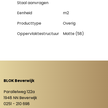
Staal aanvragen
Eenheid
m2
Producttype
Overig
Oppervlaktestructuur
Matte (58)
BLOK Beverwijk
Parallelweg 122a
1948 NN Beverwijk
0251 - 210 698