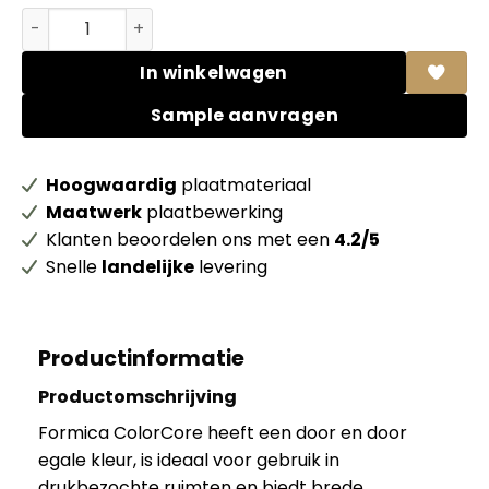
Formica HPL F7912 ColorCore Storm Matte (58) + folie a
In winkelwagen
Sample aanvragen
Hoogwaardig
plaatmateriaal
Maatwerk
plaatbewerking
Klanten beoordelen ons met een
4.2/5
Snelle
landelijke
levering
Productinformatie
Productomschrijving
Formica ColorCore heeft een door en door
egale kleur, is ideaal voor gebruik in
drukbezochte ruimten en biedt brede