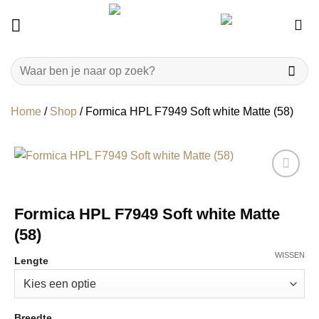
Ga
naar
inhoud
Zoeken
naar:
Home
/
Shop
/
Formica HPL F7949 Soft white Matte (58)
Formica HPL F7949 Soft white Matte
(58)
WISSEN
Lengte
Breedte