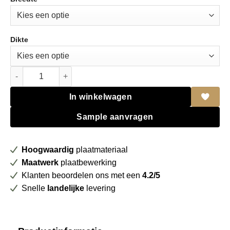
Dikte
Formica HPL F7949 Soft white Matte (58) aantal
In winkelwagen
Sample aanvragen
Hoogwaardig
plaatmateriaal
Maatwerk
plaatbewerking
Klanten beoordelen ons met een
4.2/5
Snelle
landelijke
levering