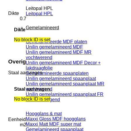
Leitopal HPL
Dikte
Leitopal HPL
0.7
Gemelamineerd
Dikte
No block ID is set
Gemelamineerde MDF platen
Unilin gemelamineerd MDF
Unilin gemelamineerd MDF MR
vochtwerend
Overig
Unilin gemelamineerd MDF Decor +
lakdraagfolie
Staal aanvragen
Gemelamineerde spaanplaten
Unilin gemelamineerd spaanplaat
Unilin gemelamineerd spaanplaat MR
vochtwerend
Staal aanvragen
Unilin gemelamineerd spaanplaat FR
No block ID is set
brandvertragend
Hoogglans & mat
Maxxi Gloss MDF hoogglans
Eenheid
Maxxi Matt MDF super mat
m2
Gemelamineerd spaanplaat