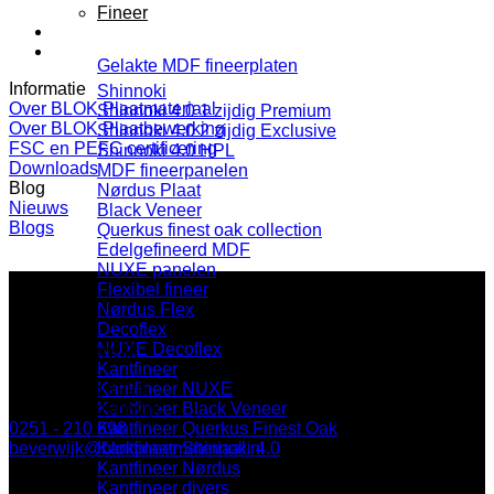
Fineer
Gelakte MDF fineerplaten
Informatie
Shinnoki
Over BLOK Plaatmateriaal
Shinnoki 4.0 1 zijdig Premium
Over BLOK Plaatbewerking
Shinnoki 4.0 2 zijdig Exclusive
FSC en PEFC certificering
Shinnoki 4.0 HPL
Downloads
MDF fineerpanelen
Blog
Nørdus Plaat
Nieuws
Black Veneer
Blogs
Querkus finest oak collection
Edelgefineerd MDF
NUXE panelen
Flexibel fineer
Nørdus Flex
Decoflex
NUXE Decoflex
BLOK Beverwijk
Kantfineer
Kantfineer NUXE
Parallelweg 122a
Kantfineer Black Veneer
1948 NN Beverwijk
Kantfineer Querkus Finest Oak
0251 - 210 698
Kantfineer Shinnoki 4.0
beverwijk@blokplaatmateriaal.nl
Kantfineer Nørdus
Kantfineer divers