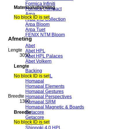
Formica Infiniti
Materiaaluitstraling
Formica Compact
Arpa
No block ID is set
Arpa VIS Collection
Arpa Bloom
Arpa Tuet
FENIX NTM Bloom
Afmeting
Abet
Lengte
Abet HPL
3050
Abet HPL Palaces
Abet Volkern
Lengte
Backing
No block ID is set
Backing HPL
Homapal
Homapal Elements
Homapal Gestures
Breedte
Homapal Perspectives
1300
Homapal SRM
Homapal Magnetic & Boards
Breedte
Getacore
Getacore
No block ID is set
Shinnoki
Shinnoki 4.0 HPL