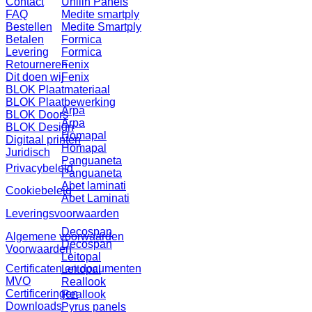
Contact
Unilin Panels
FAQ
Medite smartply
Bestellen
Medite Smartply
Betalen
Formica
Levering
Formica
Retourneren
Fenix
Dit doen wij
Fenix
BLOK Plaatmateriaal
BLOK Plaatbewerking
Arpa
BLOK Doors
Arpa
BLOK Design
Homapal
Digitaal printen
Homapal
Juridisch
Panguaneta
Privacybeleid
Panguaneta
Abet laminati
Cookiebeleid
Abet Laminati
Leveringsvoorwaarden
Decospan
Algemene voorwaarden
Decospan
Voorwaarden
Leitopal
Certificaten en documenten
Leitopal
MVO
Reallook
Certificeringen
Reallook
Downloads
Pyrus panels