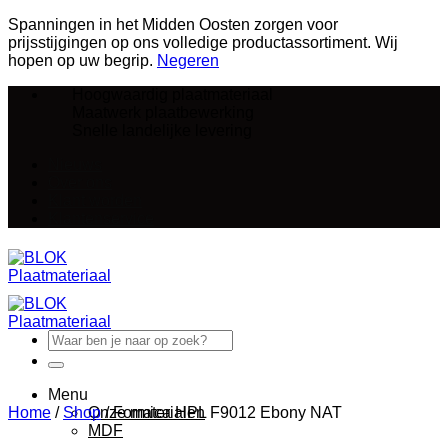
Spanningen in het Midden Oosten zorgen voor
prijsstijgingen op ons volledige productassortiment. Wij
hopen op uw begrip.
Negeren
Ga
Hoogwaardig plaatmateriaal
naar
Maatwerk plaatbewerking
inhoud
Snelle landelijke levering
Nieuws
Over ons
Klant worden
Klantenservice
Zoeken
naar:
Menu
Home
/
Shop
Onze materialen
/
Formica HPL F9012 Ebony NAT
MDF