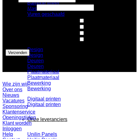
Bamboe fineer
E-mailadres
*
Massief hout
Vuren geschaafd
Nieuws
Architecten
Sale
Op de hoogte blijven van:
*
Design
Dit doen wij
Pers
Design
Design
Deuren
Deuren
Plaatmateriaal
Plaatmateriaal
Bewerking
Wie zijn wij
Bewerking
Over ons
Nieuws
Digitaal printen
Vacatures
Digitaal printen
Sponsoring
Klantenservice
Openingstijden
Onze leveranciers
Klant worden
Inloggen
Help
Unilin Panels