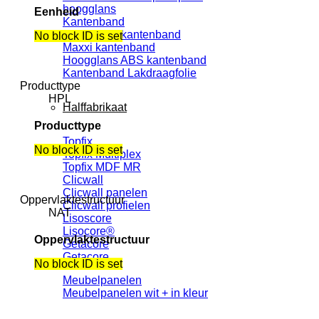
hoogglans
Eenheid
Kantenband
Unilin ABS kantenband
No block ID is set
Maxxi kantenband
Hoogglans ABS kantenband
Kantenband Lakdraagfolie
Producttype
HPL
Halffabrikaat
Producttype
Topfix
No block ID is set
Topfix Multiplex
Topfix MDF MR
Clicwall
Clicwall panelen
Oppervlaktestructuur
Clicwall profielen
NAT
Lisoscore
Lisocore®
Oppervlaktestructuur
Getacore
Getacore
No block ID is set
Meubelpanelen
Meubelpanelen wit + in kleur