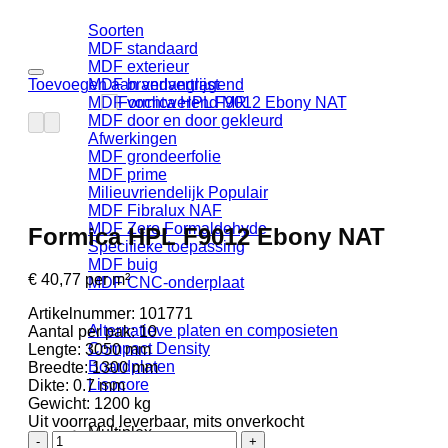
Soorten
MDF standaard
MDF exterieur
Toevoegen aan verlanglijst
MDF brandvertragend
MDF vochtwerend MR
MDF door en door gekleurd
Afwerkingen
MDF grondeerfolie
MDF prime
Milieuvriendelijk
MDF Fibralux NAF
MDF Zero Formaldehyde
Formica HPL F9012 Ebony NAT
Specifieke toepassing
MDF buig
€
40,77
per m²
MDF CNC-onderplaat
Artikelnummer:
101771
Alternatieve platen en composieten
Aantal per pak:
10
Compact Density
Lengte:
3050 mm
Boardplaten
Breedte:
1300 mm
Lisocore
Dikte:
0.7 mm
Gewicht:
1200 kg
Uit voorraad leverbaar, mits onverkocht
Multiplex
Formica