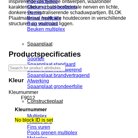
Hoekprofielen
inspirerende als tijdloze ontwerpen, waaronder
Okoume hoekprofielen
karakteristieken zoals horizontale nerven en lichte,
Overig
donkere en neutraliserende schaduwpartijen. BLOK
Bravo multiplex
Plaatmateriaal heeft alle houtdecoren in verschillende
Buig multiplex
structuren op voorraad liggen.
Beuken multiplex
Spaanplaat
Productspecificaties
Soorten
Spaanplaat standaard
Spaanplaat vochtwerend
Spaanplaat brandvertragend
Kleur
Afwerking
Spaanplaat grondeerfolie
Kleurnummer
F9012
Constructieplaat
Kleurnummer
Multiplex
No block ID is set
Arauco B/C
Fins vuren
Pools grenen multiplex