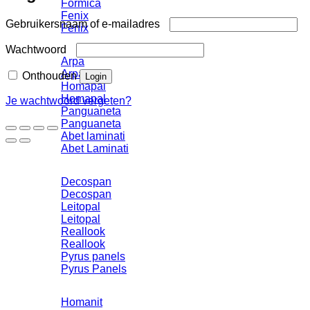
Formica
Fenix
Vereist
Gebruikersnaam of e-mailadres
Fenix
Vereist
Wachtwoord
Arpa
Arpa
Onthouden
Login
Homapal
Homapal
Je wachtwoord vergeten?
Panguaneta
Panguaneta
Abet laminati
Abet Laminati
Decospan
Decospan
Leitopal
Leitopal
Reallook
Reallook
Pyrus panels
Pyrus Panels
Homanit