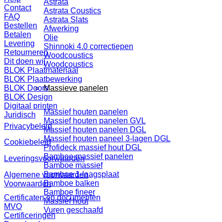
Astrata
Contact
Astrata Coustics
FAQ
Astrata Slats
Bestellen
Afwerking
Betalen
Olie
Levering
Shinnoki 4.0 correctiepen
Retourneren
Woodcoustics
Dit doen wij
Woodcoustics
BLOK Plaatmateriaal
BLOK Plaatbewerking
Massieve panelen
BLOK Doors
BLOK Design
Digitaal printen
Massief houten panelen
Juridisch
Massief houten panelen GVL
Privacybeleid
Massief houten panelen DGL
Massief houten paneel 3-lagen DGL
Cookiebeleid
Profideck massief hout DGL
Bamboe massief panelen
Leveringsvoorwaarden
Bamboe massief
Bamboe 1-laagsplaat
Algemene voorwaarden
Bamboe balken
Voorwaarden
Bamboe fineer
Certificaten en documenten
Massief hout
MVO
Vuren geschaafd
Certificeringen