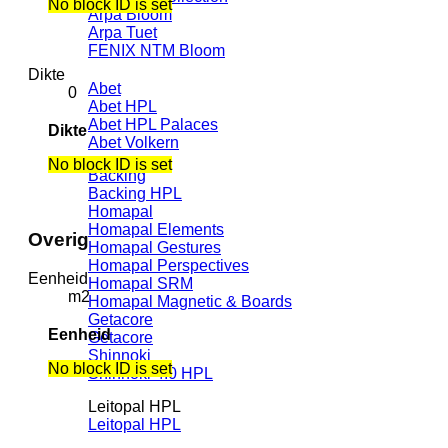
No block ID is set
Arpa Bloom
Arpa Tuet
FENIX NTM Bloom
Dikte
Abet
0
Abet HPL
Abet HPL Palaces
Dikte
Abet Volkern
No block ID is set
Backing
Backing HPL
Homapal
Homapal Elements
Overig
Homapal Gestures
Homapal Perspectives
Eenheid
Homapal SRM
m2
Homapal Magnetic & Boards
Getacore
Eenheid
Getacore
Shinnoki
No block ID is set
Shinnoki 4.0 HPL
Leitopal HPL
Leitopal HPL