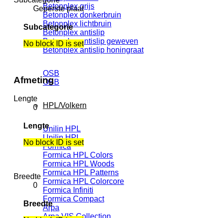
Betonplex grijs
Geperste plaat
Betonplex donkerbruin
Betonplex lichtbruin
Subcategorie
Betonplex antislip
Betonplex antislip geweven
No block ID is set
Betonplex antislip honingraat
OSB
Afmeting
OSB
Lengte
HPL/Volkern
0
Lengte
Unilin HPL
Unilin HPL
No block ID is set
Formica
Formica HPL Colors
Formica HPL Woods
Formica HPL Patterns
Breedte
Formica HPL Colorcore
0
Formica Infiniti
Formica Compact
Breedte
Arpa
Arpa VIS Collection