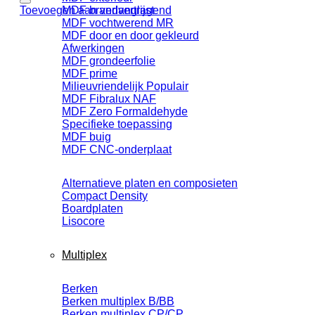
Toevoegen aan verlanglijst
MDF brandvertragend
MDF vochtwerend MR
MDF door en door gekleurd
Afwerkingen
MDF grondeerfolie
MDF prime
Milieuvriendelijk
MDF Fibralux NAF
MDF Zero Formaldehyde
Specifieke toepassing
MDF buig
MDF CNC-onderplaat
Alternatieve platen en composieten
Compact Density
Boardplaten
Lisocore
Multiplex
Berken
Berken multiplex B/BB
Berken multiplex CP/CP