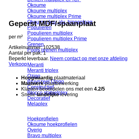
Okoume
Okoume multiplex
Okoume multiplex Prime
Geperst MDF/spaanplaat
Okoume deur alu. binnenlaag
Populieren
Populieren multiplex
per m²
Populieren multiplex Prime
Grenen
Artikelnummer:
102538
Pools grenen multiplex
Aantal per pak:
1
Beperkt leverbaar.
Neem contact op met onze afdeling
Verkoop
Meranti
Meranti triplex
Ozigo
Hoogwaardig
plaatmateriaal
Bruynzeel Ozigo
Maatwerk
plaatbewerking
Constructief
Klanten beoordelen ons met een
4.2/5
Blocco stabielplex
Snelle
landelijke
levering
Decoratief
Melaplex
Hoekprofielen
Okoume hoekprofielen
Overig
Bravo multiplex