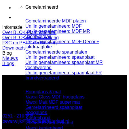
Gemelamineerd
Gemelamineerde MDF platen
Unilin gemelamineerd MDF
Informatie
Unilin gemelamineerd MDF MR
Over BLOK Plaatmateriaal
vochtwerend
Over BLOK Plaatbewerking
Unilin gemelamineerd MDF Decor +
FSC en PEFC certificering
lakdraagfolie
Downloads
Gemelamineerde spaanplaten
Blog
Unilin gemelamineerd spaanplaat
Nieuws
Unilin gemelamineerd spaanplaat MR
Blogs
vochtwerend
Unilin gemelamineerd spaanplaat FR
brandvertragend
Hoogglans & mat
BLOK Beverwijk
Maxxi Gloss MDF hoogglans
Maxxi Matt MDF super mat
Parallelweg 122a
Gemelamineerd spaanplaat
1948 NN Beverwijk
hoogglans
0251 - 210 698
Kantenband
beverwijk@blokplaatmateriaal.nl
Unilin ABS kantenband
Maxxi kantenband