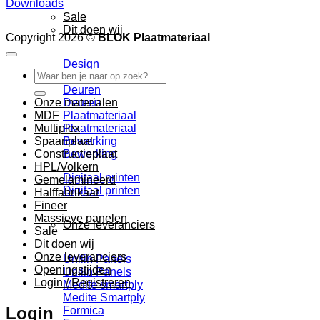
Downloads
Sale
Dit doen wij
Copyright 2026 ©
BLOK Plaatmateriaal
Design
Zoeken
Design
naar:
Deuren
Deuren
Onze materialen
Plaatmateriaal
MDF
Plaatmateriaal
Multiplex
Bewerking
Spaanplaat
Bewerking
Constructieplaat
HPL/Volkern
Digitaal printen
Gemelamineerd
Digitaal printen
Halffabrikaat
Fineer
Massieve panelen
Onze leveranciers
Sale
Dit doen wij
Onze leveranciers
Unilin Panels
Openingstijden
Unilin Panels
Login / Registreren
Medite smartply
Medite Smartply
Login
Formica