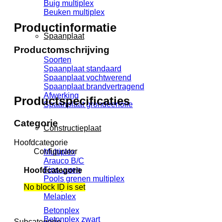
Buig multiplex
Beuken multiplex
Productinformatie
Spaanplaat
Productomschrijving
Soorten
Spaanplaat standaard
Spaanplaat vochtwerend
Spaanplaat brandvertragend
Afwerking
Productspecificaties
Spaanplaat grondeerfolie
Categorie
Constructieplaat
Hoofdcategorie
Configurator
Multiplex
Arauco B/C
Fins vuren
Hoofdcategorie
Pools grenen multiplex
No block ID is set
Melaplex
Melaplex
Betonplex
Betonplex zwart
Subcategorie