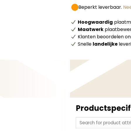
Beperkt leverbaar.
Nee
Hoogwaardig
plaatma
Maatwerk
plaatbewer
Klanten beoordelen o
Snelle
landelijke
lever
Productspecif