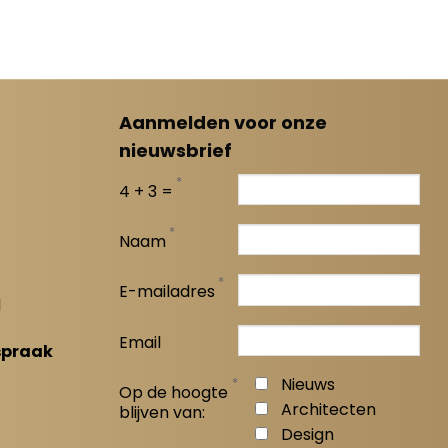
Aanmelden voor onze
nieuwsbrief
*
4 + 3 =
*
Naam
*
E-mailadres
l
Email
spraak
*
Nieuws
Op de hoogte
Architecten
blijven van:
Design