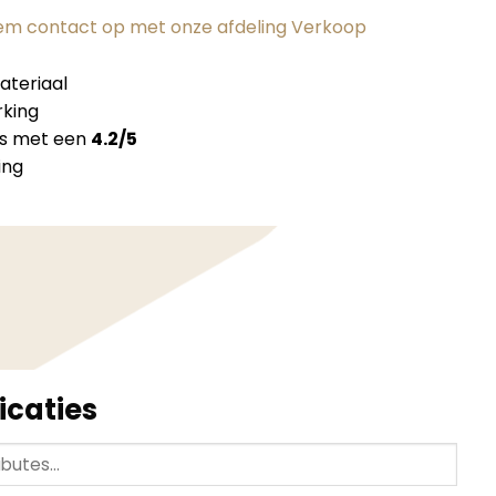
m contact op met onze afdeling Verkoop
teriaal
king
ns met een
4.2/5
ing
icaties