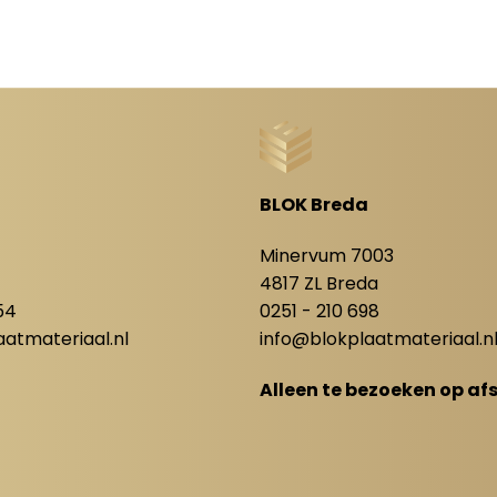
BLOK Breda
8
Minervum 7003
4817 ZL Breda
54
0251 - 210 698
atmateriaal.nl
info@blokplaatmateriaal.n
Alleen te bezoeken op af