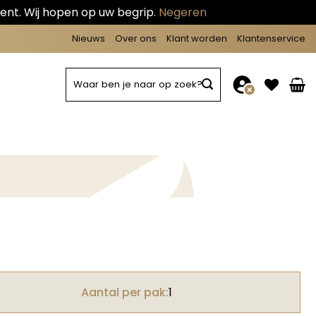
ent. Wij hopen op uw begrip.
Negeren
Nieuws
Over ons
Klant worden
Klantenservice
Zoeken
naar:
Aantal per pak:
1