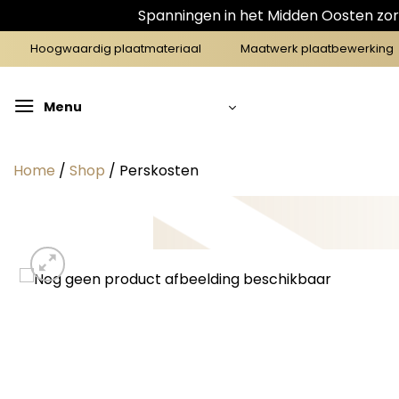
Spanningen in het Midden Oosten zorg
Ga
Hoogwaardig plaatmateriaal
Maatwerk plaatbewerking
naar
inhoud
Menu
Home
/
Shop
/
Perskosten