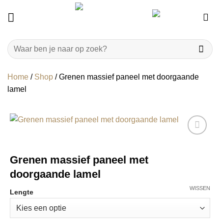
Ga
naar
inhoud
Zoeken
naar:
Home
/
Shop
/
Grenen massief paneel met doorgaande
lamel
Grenen massief paneel met
doorgaande lamel
WISSEN
Lengte