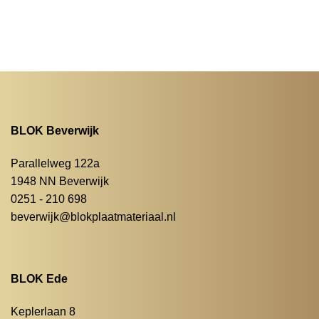
BLOK Beverwijk
Parallelweg 122a
1948 NN Beverwijk
0251 - 210 698
beverwijk@blokplaatmateriaal.nl
BLOK Ede
Keplerlaan 8