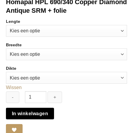
Homapal HPL 690/340 Copper Diamond
Antique SRM + folie
Lengte
Breedte
Dikte
Wissen
Homapal
In winkelwagen
HPL
690/340
Copper