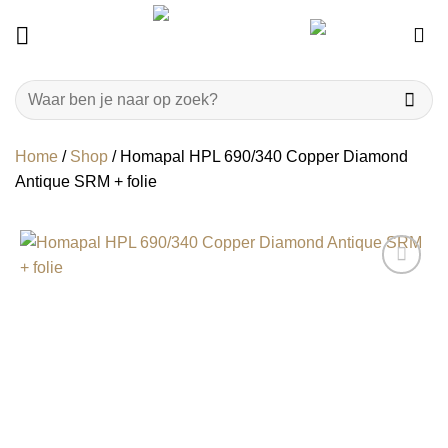
Ga
naar
inhoud
Zoeken
naar:
Home
/
Shop
/
Homapal HPL 690/340 Copper Diamond
Antique SRM + folie