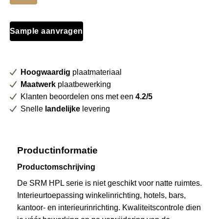
Diamond
Antique
SRM
Sample aanvragen
+
folie
aantal
Hoogwaardig
plaatmateriaal
Maatwerk
plaatbewerking
Klanten beoordelen ons met een
4.2/5
Snelle
landelijke
levering
Productinformatie
Productomschrijving
De SRM HPL serie is niet geschikt voor natte ruimtes.
Interieurtoepassing winkelinrichting, hotels, bars,
kantoor- en interieurinrichting. Kwaliteitscontrole dien