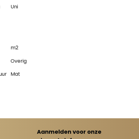
g
Uni
m2
Overig
uur
Mat
Aanmelden voor onze