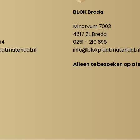
BLOK Breda
8
Minervum 7003
4817 ZL Breda
54
0251 - 210 698
atmateriaal.nl
info@blokplaatmateriaal.n
Alleen te bezoeken op af