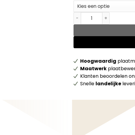
Homapal HPL M8547 Matte O
Hoogwaardig
plaatma
Maatwerk
plaatbewer
Klanten beoordelen o
Snelle
landelijke
lever