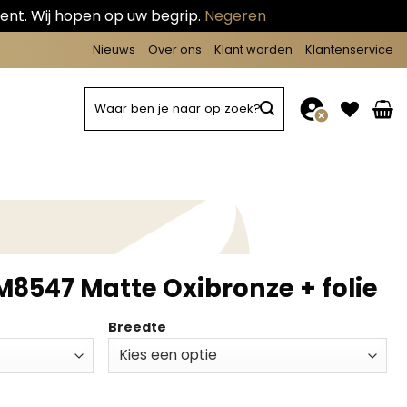
ent. Wij hopen op uw begrip.
Negeren
Nieuws
Over ons
Klant worden
Klantenservice
Zoeken
naar:
8547 Matte Oxibronze + folie
Breedte