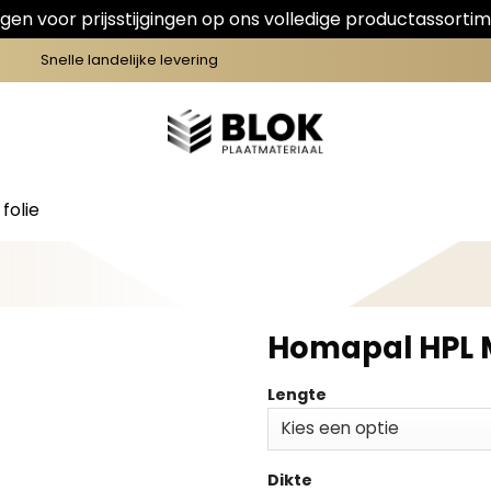
en voor prijsstijgingen op ons volledige productassortim
Snelle landelijke levering
folie
Homapal HPL M
Lengte
Dikte