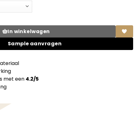
xibronze + folie aantal
In winkelwagen
Sample aanvragen
teriaal
king
ns met een
4.2/5
ing