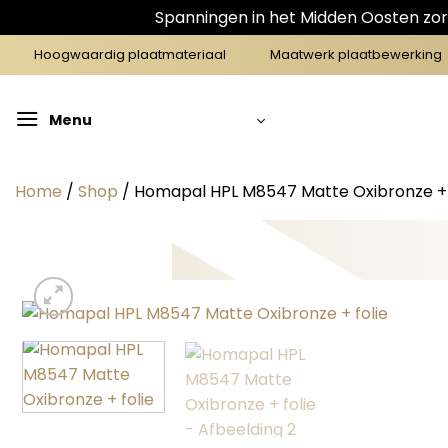
Spanningen in het Midden Oosten zorg
Ga
Hoogwaardig plaatmateriaal
Maatwerk plaatbewerking
naar
inhoud
Menu
Home
/
Shop
/
Homapal HPL M8547 Matte Oxibronze + 