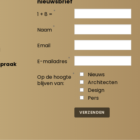
nieuwsbrief
*
1 + 8 =
*
Naam
Email
l
*
E-mailadres
spraak
*
Nieuws
Op de hoogte
Architecten
blijven van:
Design
Pers