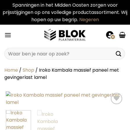
Spanningen in het Midden Oosten zorgen voor
prijsstijgingen op ons volledige productassortiment. Wij
hopen op uw begrip.
Negeren
Ga
naar
inhoud
Zoeken
naar:
Home
/
Shop
/
Iroko Kambala massief paneel met
gevingerlast lamel