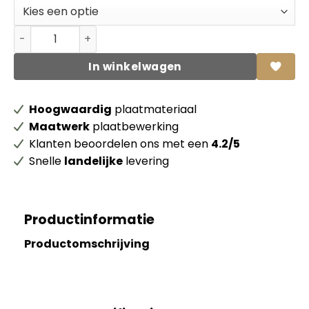
Iroko Kambala massief paneel met gevingerlast lamel 
In winkelwagen
Hoogwaardig
plaatmateriaal
Maatwerk
plaatbewerking
Klanten beoordelen ons met een
4.2/5
Snelle
landelijke
levering
Productinformatie
Productomschrijving