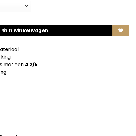
aans zonder lijm aantal
In winkelwagen
teriaal
king
ns met een
4.2/5
ing