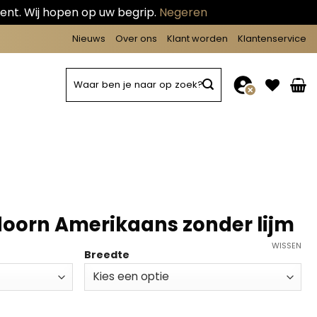
ent. Wij hopen op uw begrip.
Negeren
Nieuws
Over ons
Klant worden
Klantenservice
Zoeken
naar:
doorn Amerikaans zonder lijm
WISSEN
Breedte