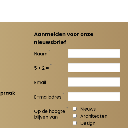
Aanmelden voor onze
nieuwsbrief
*
Naam
*
5 + 2 =
l
Email
spraak
*
E-mailadres
*
Nieuws
Op de hoogte
Architecten
blijven van:
Design