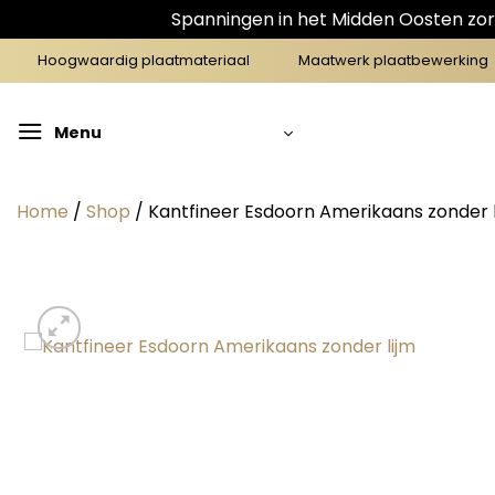
Spanningen in het Midden Oosten zorg
Ga
Hoogwaardig plaatmateriaal
Maatwerk plaatbewerking
naar
inhoud
Menu
Home
/
Shop
/
Kantfineer Esdoorn Amerikaans zonder l