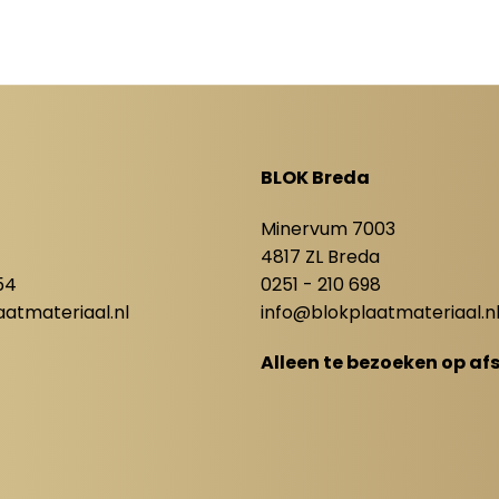
BLOK Breda
8
Minervum 7003
4817 ZL Breda
54
0251 - 210 698
atmateriaal.nl
info@blokplaatmateriaal.n
Alleen te bezoeken op af