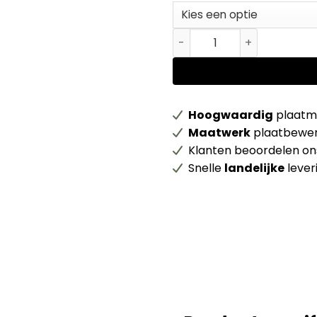
Kantfineer Esdoorn Amerik
Hoogwaardig
plaatma
Maatwerk
plaatbewer
Klanten beoordelen o
Snelle
landelijke
lever