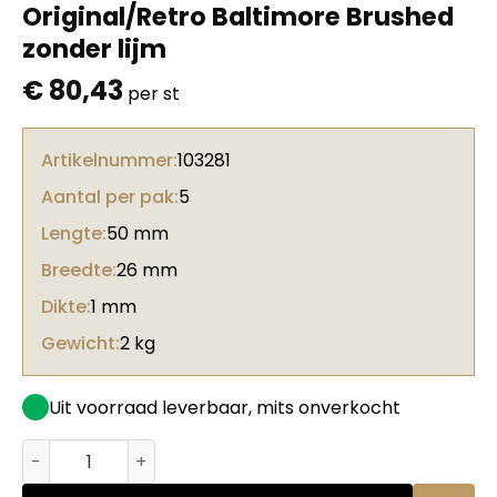
Original/Retro Baltimore Brushed
zonder lijm
€
80,43
per st
Artikelnummer:
103281
Aantal per pak:
5
Lengte:
50 mm
Breedte:
26 mm
Dikte:
1 mm
Gewicht:
2 kg
Uit voorraad leverbaar, mits onverkocht
Kantfineer Oak Vintage Original/Retro Baltimore Brush