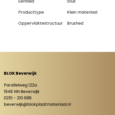
Eenheid
Stuk
Producttype
Klein materiaal
Oppervlaktestructuur
Brushed
BLOK Beverwijk
Parallelweg 122a
1948 NN Beverwijk
0251 - 210 698
beverwijk@blokplaatmateriaal.nl