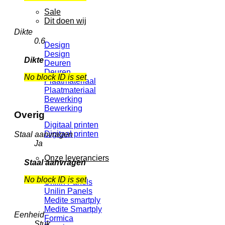
Sale
Dit doen wij
Dikte
0.6
Design
Design
Dikte
Deuren
Deuren
No block ID is set
Plaatmateriaal
Plaatmateriaal
Bewerking
Bewerking
Overig
Digitaal printen
Digitaal printen
Staal aanvragen
Ja
Onze leveranciers
Staal aanvragen
No block ID is set
Unilin Panels
Unilin Panels
Medite smartply
Medite Smartply
Eenheid
Formica
Stuk