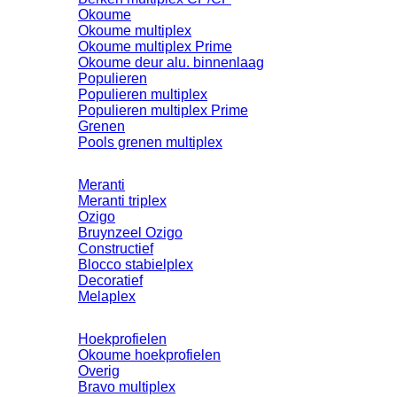
Okoume
Okoume multiplex
Okoume multiplex Prime
Okoume deur alu. binnenlaag
Populieren
Populieren multiplex
Populieren multiplex Prime
Grenen
Pools grenen multiplex
Meranti
Meranti triplex
Ozigo
Bruynzeel Ozigo
Constructief
Blocco stabielplex
Decoratief
Melaplex
Hoekprofielen
Okoume hoekprofielen
Overig
Bravo multiplex