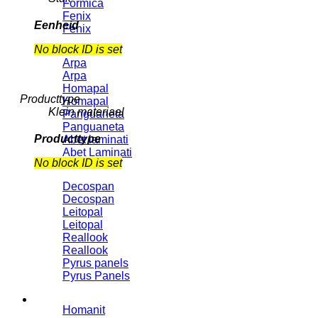
Formica
Fenix
Eenheid
Fenix
No block ID is set
Arpa
Arpa
Homapal
Producttype
Homapal
Klein materiaal
Panguaneta
Panguaneta
Producttype
Abet laminati
Abet Laminati
No block ID is set
Decospan
Decospan
Leitopal
Leitopal
Reallook
Reallook
Pyrus panels
Pyrus Panels
Homanit