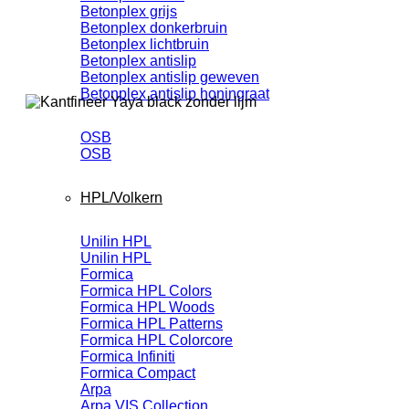
Betonplex grijs
Betonplex donkerbruin
Betonplex lichtbruin
Betonplex antislip
Betonplex antislip geweven
Betonplex antislip honingraat
OSB
OSB
HPL/Volkern
Unilin HPL
Unilin HPL
Formica
Formica HPL Colors
Formica HPL Woods
Formica HPL Patterns
Formica HPL Colorcore
Formica Infiniti
Formica Compact
Arpa
Arpa VIS Collection