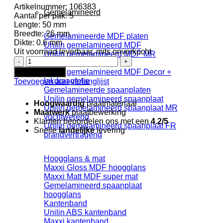
Artikelnummer:
106383
Gemelamineerd
Aantal per pak:
5
Lengte:
50 mm
Breedte:
26 mm
Gemelamineerde MDF platen
Dikte:
0.6 mm
Unilin gemelamineerd MDF
Uit voorraad leverbaar, mits onverkocht
Unilin gemelamineerd MDF MR
Kantfineer
vochtwerend
Yaya
Unilin gemelamineerd MDF Decor +
In winkelwagen
black
lakdraagfolie
Toevoegen aan verlanglijst
zonder
Gemelamineerde spaanplaten
lijm
Unilin gemelamineerd spaanplaat
Hoogwaardig
plaatmateriaal
aantal
Unilin gemelamineerd spaanplaat MR
Maatwerk
plaatbewerking
vochtwerend
Klanten beoordelen ons met een
4.2/5
Unilin gemelamineerd spaanplaat FR
Snelle
landelijke
levering
brandvertragend
Hoogglans & mat
Maxxi Gloss MDF hoogglans
Maxxi Matt MDF super mat
Gemelamineerd spaanplaat
hoogglans
Kantenband
Unilin ABS kantenband
Maxxi kantenband