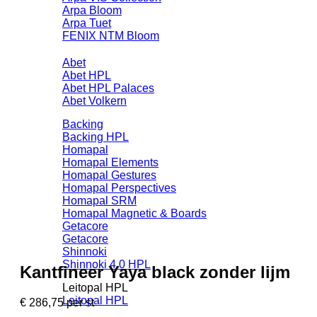
Arpa Bloom
Arpa Tuet
FENIX NTM Bloom
Abet
Abet HPL
Abet HPL Palaces
Abet Volkern
Backing
Backing HPL
Homapal
Homapal Elements
Homapal Gestures
Homapal Perspectives
Homapal SRM
Homapal Magnetic & Boards
Getacore
Getacore
Shinnoki
Shinnoki 4.0 HPL
Kantfineer Yaya black zonder lijm
Leitopal HPL
Leitopal HPL
€
286,75
per st