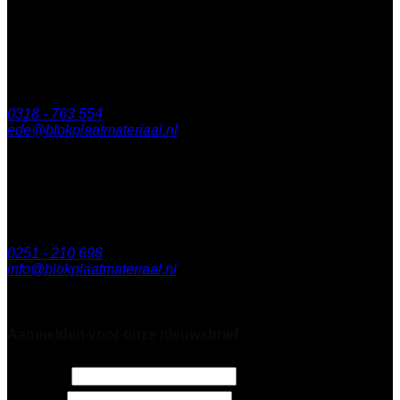
BLOK Ede
Keplerlaan 8
6716 BS Ede
0318 - 763 554
ede@blokplaatmateriaal.nl
BLOK Breda
Minervum 7003
4817 ZL Breda
0251 - 210 698
info@blokplaatmateriaal.nl
Alleen te bezoeken op afspraak
Aanmelden voor onze nieuwsbrief
3 + 8 =
*
Naam
*