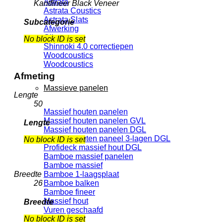
Astrata
Kantfineer Black Veneer
Astrata Coustics
Astrata Slats
Subcategorie
Afwerking
Olie
No block ID is set
Shinnoki 4.0 correctiepen
Woodcoustics
Woodcoustics
Afmeting
Massieve panelen
Lengte
50
Massief houten panelen
Massief houten panelen GVL
Lengte
Massief houten panelen DGL
Massief houten paneel 3-lagen DGL
No block ID is set
Profideck massief hout DGL
Bamboe massief panelen
Bamboe massief
Bamboe 1-laagsplaat
Breedte
Bamboe balken
26
Bamboe fineer
Massief hout
Breedte
Vuren geschaafd
No block ID is set