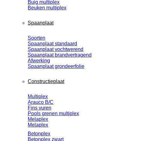
Buig multiplex
Beuken multiplex
Spaanplaat
Soorten
Spaanplaat standaard
Spaanplaat vochtwerend
Spaanplaat brandvertragend
Afwerking
Spaanplaat grondeerfolie
Constructieplaat
Multiplex
Arauco B/C
Fins vuren
Pools grenen multiplex
Melaplex
Melaplex
Betonplex
Betonplex zwart