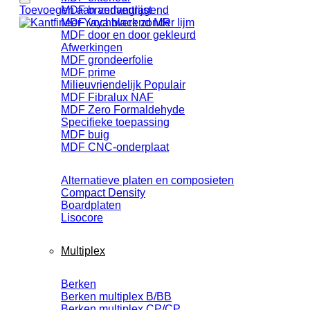
Toevoegen aan verlanglijst
MDF brandvertragend
MDF vochtwerend MR
MDF door en door gekleurd
Afwerkingen
MDF grondeerfolie
MDF prime
Milieuvriendelijk
MDF Fibralux NAF
MDF Zero Formaldehyde
Specifieke toepassing
MDF buig
MDF CNC-onderplaat
Alternatieve platen en composieten
Compact Density
Boardplaten
Lisocore
Multiplex
Berken
Berken multiplex B/BB
Berken multiplex CP/CP