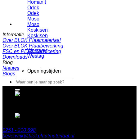
Homanit
Odek
Odek
Moso
Moso
Koskisen
Informatie
Koskisen
Over BLOK Plaatmateriaal
Over BLOK Plaatbewerking
Westag
FSC en PEFC certificering
Westag
Downloads
Blog
Nieuws
Openingstijden
Blogs
Zoeken
naar:
BLOK Beverwijk
Parallelweg 122a
1948 NN Beverwijk
0251 - 210 698
beverwijk@blokplaatmateriaal.nl