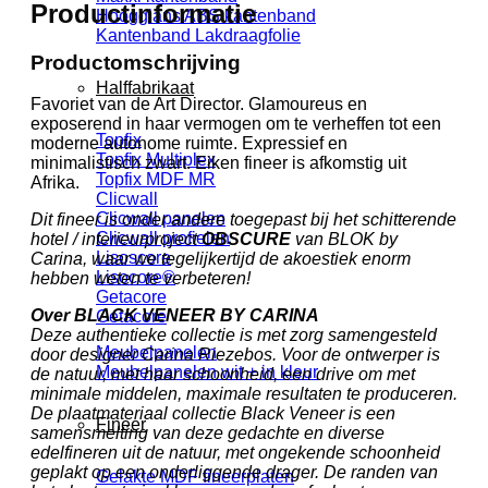
Productinformatie
Hoogglans ABS kantenband
Kantenband Lakdraagfolie
Productomschrijving
Halffabrikaat
Favoriet van de Art Director. Glamoureus en
exposerend in haar vermogen om te verheffen tot een
Topfix
moderne autonome ruimte. Expressief en
Topfix Multiplex
minimalistisch zwart. Eiken fineer is afkomstig uit
Topfix MDF MR
Afrika.
Clicwall
Clicwall panelen
Dit fineer is onder andere toegepast bij het schitterende
Clicwall profielen
hotel / interieurproject
OBSCURE
van BLOK by
Lisoscore
Carina,
waar we tegelijkertijd de akoestiek enorm
Lisocore®
hebben weten te verbeteren!
Getacore
Over BLACK VENEER BY CARINA
Getacore
Deze authentieke collectie is met zorg samengesteld
Meubelpanelen
door designer Carina Riezebos. Voor de ontwerper is
Meubelpanelen wit + in kleur
de natuur, met haar schoonheid, een drive om met
minimale middelen, maximale resultaten te produceren.
De plaatmateriaal collectie Black Veneer is een
Fineer
samensmelting van deze gedachte en diverse
edelfineren uit de natuur, met ongekende schoonheid
geplakt op een onderliggende drager. De randen van
Gelakte MDF fineerplaten