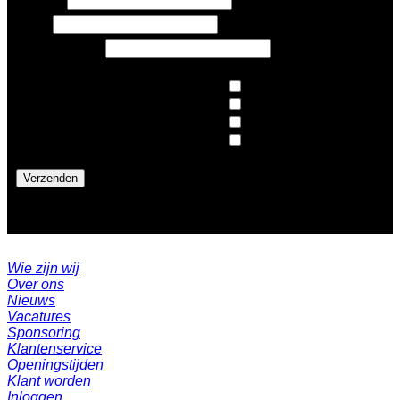
Email
E-mailadres
*
Nieuws
Architecten
Op de hoogte blijven van:
*
Design
Pers
Wie zijn wij
Over ons
Nieuws
Vacatures
Sponsoring
Klantenservice
Openingstijden
Klant worden
Inloggen