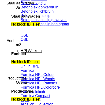
Betonplex grijs
Staal aanvragen
Betonplex donkerbruin
Ja
Betonplex lichtbruin
Betonplex antislip
Staal aanvragen
Betonplex antislip geweven
Betonplex antislip honingraat
No block ID is set
OSB
OSB
Eenheid
m2
HPL/Volkern
Eenheid
No block ID is set
Unilin HPL
Unilin HPL
Formica
Formica HPL Colors
Producttype
Formica HPL Woods
Overig
Formica HPL Patterns
Formica HPL Colorcore
Producttype
Formica Infiniti
Formica Compact
No block ID is set
Arpa
Arpa VIS Collection