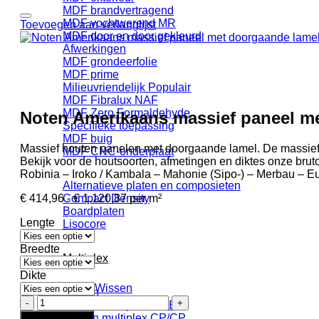
MDF brandvertragend
MDF vochtwerend MR
Toevoegen aan verlanglijst
MDF door en door gekleurd
Afwerkingen
MDF grondeerfolie
MDF prime
Milieuvriendelijk
MDF Fibralux NAF
MDF Zero Formaldehyde
Noten Amerikaans massief paneel m
Specifieke toepassing
MDF buig
Massief houten panelen met doorgaande lamel. De massief 
MDF CNC-onderplaat
Bekijk voor de houtsoorten, afmetingen en diktes onze brut
Robinia – Iroko / Kambala – Mahonie (Sipo-) – Merbau – 
Alternatieve platen en composieten
Prijsklasse:
€
414,96
-
€
1.120,87
per m²
Compact Density
€ 414,96
Boardplaten
Lengte
tot
Lisocore
€ 1.120,87
Breedte
Multiplex
Dikte
Wissen
Berken
Noten
Berken multiplex B/BB
Amerikaans
Berken multiplex CP/CP
In winkelwagen