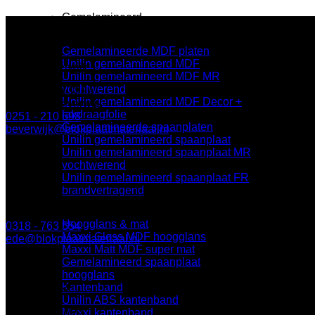
Gemelamineerd
Gemelamineerde MDF platen
Unilin gemelamineerd MDF
BLOK Beverwijk
Unilin gemelamineerd MDF MR
vochtwerend
Parallelweg 122a
Unilin gemelamineerd MDF Decor +
1948 NN Beverwijk
lakdraagfolie
0251 - 210 698
Gemelamineerde spaanplaten
beverwijk@blokplaatmateriaal.nl
Unilin gemelamineerd spaanplaat
Unilin gemelamineerd spaanplaat MR
vochtwerend
BLOK Ede
Unilin gemelamineerd spaanplaat FR
brandvertragend
Keplerlaan 8
6716 BS Ede
Hoogglans & mat
0318 - 763 554
Maxxi Gloss MDF hoogglans
ede@blokplaatmateriaal.nl
Maxxi Matt MDF super mat
Gemelamineerd spaanplaat
hoogglans
BLOK Breda
Kantenband
Unilin ABS kantenband
Minervum 7003
Maxxi kantenband