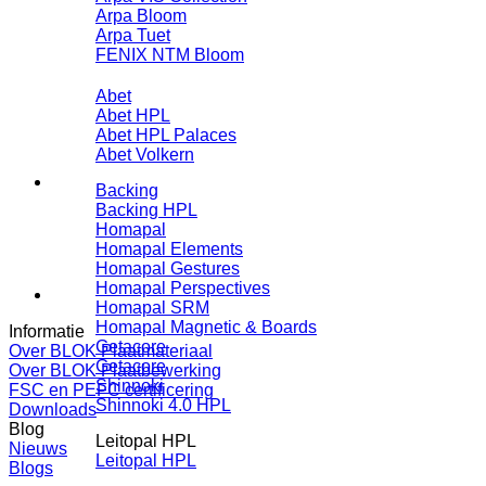
Arpa Bloom
Arpa Tuet
FENIX NTM Bloom
Abet
Abet HPL
Abet HPL Palaces
Abet Volkern
Backing
Backing HPL
Homapal
Homapal Elements
Homapal Gestures
Homapal Perspectives
Homapal SRM
Homapal Magnetic & Boards
Informatie
Getacore
Over BLOK Plaatmateriaal
Getacore
Over BLOK Plaatbewerking
Shinnoki
FSC en PEFC certificering
Shinnoki 4.0 HPL
Downloads
Blog
Leitopal HPL
Nieuws
Leitopal HPL
Blogs