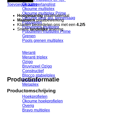
massief
Okoume
Toevoegen aan verlanglijst
paneel
Okoume multiplex
met
Okoume multiplex Prime
Hoogwaardig
plaatmateriaal
doorgaande
Okoume deur alu. binnenlaag
Maatwerk
plaatbewerking
lamel
Populieren
Klanten beoordelen ons met een
4.2/5
aantal
Populieren multiplex
Snelle
landelijke
levering
Populieren multiplex Prime
Grenen
Pools grenen multiplex
Meranti
Meranti triplex
Ozigo
Bruynzeel Ozigo
Constructief
Blocco stabielplex
Productinformatie
Decoratief
Melaplex
Productomschrijving
Hoekprofielen
Okoume hoekprofielen
Overig
Bravo multiplex