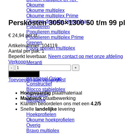
Okoume
Okoume multiplex
Okoume multiplex Prime
Perskosten 3050×1300 50 t/m 99 pl
Okoume deur alu. binnenlaag
Populieren
Populieren multiplex
€
24,94
per st
Populieren multiplex Prime
Grenen
Artikelnummer:
104119
Pools grenen multiplex
Aantal per pak:
1
Beperkt leverbaar.
Neem contact op met onze afdeling
Verkoop
Meranti
Perskosten
Meranti triplex
3050x1300
Ozigo
In winkelwagen
50
Bruynzeel Ozigo
Toevoegen aan verlanglijst
t/m
Constructief
99
Blocco stabielplex
Hoogwaardig
plaatmateriaal
pl
Decoratief
Maatwerk
plaatbewerking
aantal
Melaplex
Klanten beoordelen ons met een
4.2/5
Snelle
landelijke
levering
Hoekprofielen
Okoume hoekprofielen
Overig
Bravo multiplex