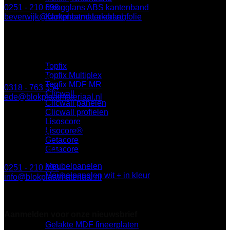
0251 - 210 698
Hoogglans ABS kantenband
beverwijk@blokplaatmateriaal.nl
Kantenband Lakdraagfolie
Halffabrikaat
BLOK Ede
Topfix
Keplerlaan 8
Topfix Multiplex
6716 BS Ede
Topfix MDF MR
0318 - 763 554
Clicwall
ede@blokplaatmateriaal.nl
Clicwall panelen
Clicwall profielen
Lisoscore
Lisocore®
BLOK Breda
Getacore
Minervum 7003
Getacore
4817 ZL Breda
Meubelpanelen
0251 - 210 698
Meubelpanelen wit + in kleur
info@blokplaatmateriaal.nl
Alleen te bezoeken op afspraak
Fineer
Aanmelden voor onze nieuwsbrief
Gelakte MDF fineerplaten