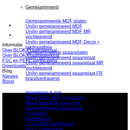
Gemelamineerd
Gemelamineerde MDF platen
Unilin gemelamineerd MDF
Unilin gemelamineerd MDF MR
vochtwerend
Unilin gemelamineerd MDF Decor +
Informatie
lakdraagfolie
Over BLOK Plaatmateriaal
Gemelamineerde spaanplaten
Over BLOK Plaatbewerking
Unilin gemelamineerd spaanplaat
FSC en PEFC certificering
Unilin gemelamineerd spaanplaat MR
Downloads
vochtwerend
Blog
Unilin gemelamineerd spaanplaat FR
Nieuws
brandvertragend
Blogs
Hoogglans & mat
Maxxi Gloss MDF hoogglans
Maxxi Matt MDF super mat
Gemelamineerd spaanplaat
hoogglans
BLOK Beverwijk
Kantenband
Parallelweg 122a
Unilin ABS kantenband
1948 NN Beverwijk
Maxxi kantenband