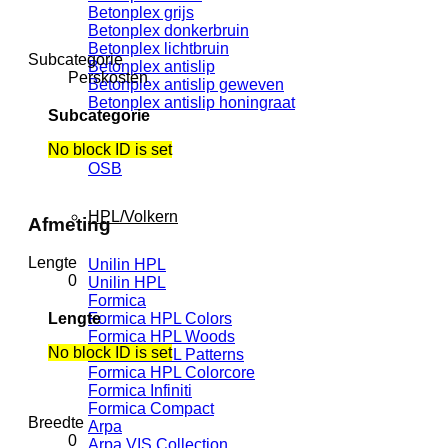
Betonplex grijs
Betonplex donkerbruin
Betonplex lichtbruin
Subcategorie
Betonplex antislip
Perskosten
Betonplex antislip geweven
Betonplex antislip honingraat
Subcategorie
No block ID is set
OSB
OSB
HPL/Volkern
Afmeting
Lengte
Unilin HPL
0
Unilin HPL
Formica
Formica HPL Colors
Lengte
Formica HPL Woods
No block ID is set
Formica HPL Patterns
Formica HPL Colorcore
Formica Infiniti
Formica Compact
Breedte
Arpa
0
Arpa VIS Collection