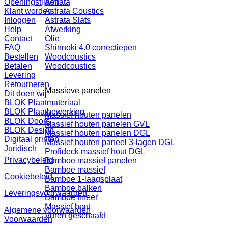
Astrata
Openingstijden
Astrata Coustics
Klant worden
Astrata Slats
Inloggen
Afwerking
Help
Olie
Contact
Shinnoki 4.0 correctiepen
FAQ
Woodcoustics
Bestellen
Woodcoustics
Betalen
Levering
Retourneren
Massieve panelen
Dit doen wij
BLOK Plaatmateriaal
BLOK Plaatbewerking
Massief houten panelen
BLOK Doors
Massief houten panelen GVL
BLOK Design
Massief houten panelen DGL
Digitaal printen
Massief houten paneel 3-lagen DGL
Juridisch
Profideck massief hout DGL
Privacybeleid
Bamboe massief panelen
Bamboe massief
Cookiebeleid
Bamboe 1-laagsplaat
Bamboe balken
Leveringsvoorwaarden
Bamboe fineer
Massief hout
Algemene voorwaarden
Vuren geschaafd
Voorwaarden