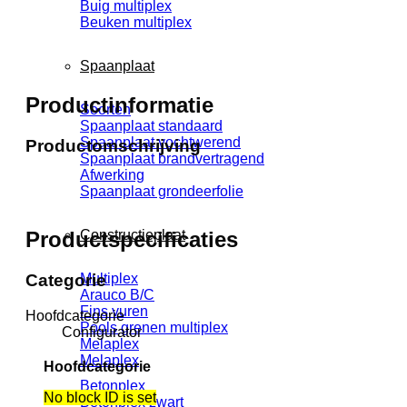
Buig multiplex
Beuken multiplex
Spaanplaat
Productinformatie
Soorten
Spaanplaat standaard
Spaanplaat vochtwerend
Productomschrijving
Spaanplaat brandvertragend
Afwerking
Spaanplaat grondeerfolie
Constructieplaat
Productspecificaties
Multiplex
Categorie
Arauco B/C
Fins vuren
Hoofdcategorie
Pools grenen multiplex
Configurator
Melaplex
Melaplex
Hoofdcategorie
Betonplex
No block ID is set
Betonplex zwart