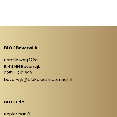
BLOK Beverwijk
Parallelweg 122a
1948 NN Beverwijk
0251 - 210 698
beverwijk@blokplaatmateriaal.nl
BLOK Ede
Keplerlaan 8