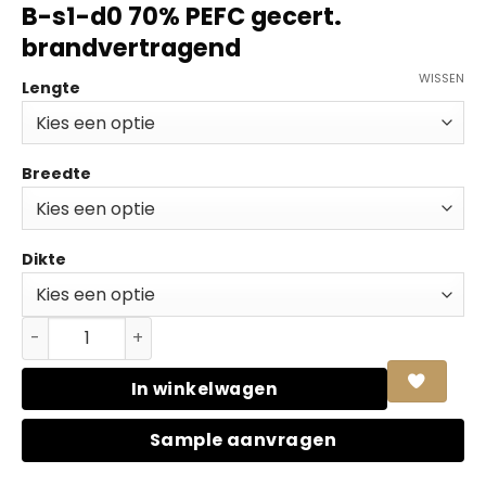
B-s1-d0 70% PEFC gecert.
brandvertragend
WISSEN
Lengte
Breedte
Dikte
Populieren Multiplex MR FR BB/BB B-s1-d0 70% PEFC gec
In winkelwagen
Sample aanvragen