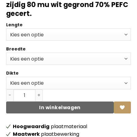
zijdig 80 mu wit gegrond 70% PEFC
gecert.
Lengte
Breedte
Dikte
Populieren Multiplex MR Prime 2-zijdig 80 mu wit gegro
In winkelwagen
Hoogwaardig
plaatmateriaal
Maatwerk
plaatbewerking