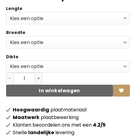
Lengte
Breedte
Dikte
Shinnoki kantfineer 4.0 Pure walnut zonder lijm aantal
In winkelwagen
Hoogwaardig
plaatmateriaal
Maatwerk
plaatbewerking
Klanten beoordelen ons met een
4.2/5
Snelle
landelijke
levering