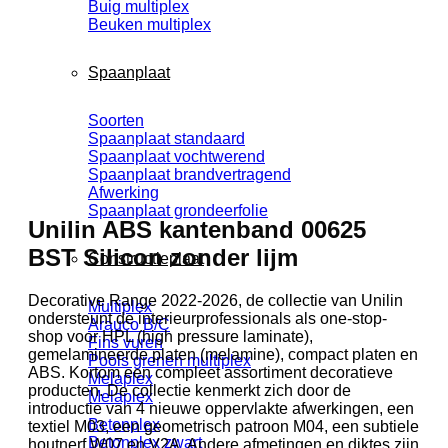
Buig multiplex
Beuken multiplex
Spaanplaat
Soorten
Spaanplaat standaard
Spaanplaat vochtwerend
Spaanplaat brandvertragend
Afwerking
Spaanplaat grondeerfolie
Unilin ABS kantenband 00625
BST Silicon zonder lijm
Constructieplaat
Decorative Range 2022-2026, de collectie van Unilin
Multiplex
ondersteunt de interieurprofessionals als one-stop-
Arauco B/C
shop voor HPL (high pressure laminate),
Fins vuren
gemelamineerde platen (melamine), compact platen en
Pools grenen multiplex
ABS. Kortom een compleet assortiment decoratieve
Melaplex
producten. De collectie kenmerkt zich door de
Melaplex
introductie van 4 nieuwe oppervlakte afwerkingen, een
Betonplex
textiel M03, een geometrisch patroon M04, een subtiele
Betonplex zwart
houtnerf W07 en V2A. Andere afmetingen en diktes zijn