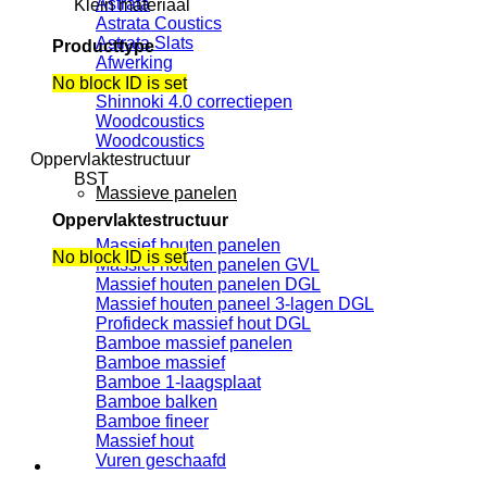
Astrata
Klein materiaal
Astrata Coustics
Astrata Slats
Producttype
Afwerking
Olie
No block ID is set
Shinnoki 4.0 correctiepen
Woodcoustics
Woodcoustics
Oppervlaktestructuur
BST
Massieve panelen
Oppervlaktestructuur
Massief houten panelen
No block ID is set
Massief houten panelen GVL
Massief houten panelen DGL
Massief houten paneel 3-lagen DGL
Profideck massief hout DGL
Bamboe massief panelen
Bamboe massief
Bamboe 1-laagsplaat
Bamboe balken
Bamboe fineer
Massief hout
Vuren geschaafd