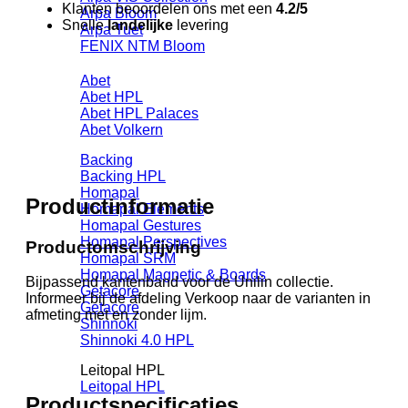
Klanten beoordelen ons met een
4.2/5
lijm
Arpa Bloom
Snelle
landelijke
levering
aantal
Arpa Tuet
FENIX NTM Bloom
Abet
Abet HPL
Abet HPL Palaces
Abet Volkern
Backing
Backing HPL
Homapal
Productinformatie
Homapal Elements
Homapal Gestures
Homapal Perspectives
Productomschrijving
Homapal SRM
Homapal Magnetic & Boards
Bijpassend kantenband voor de Unilin collectie.
Getacore
Informeer bij de afdeling Verkoop naar de varianten in
Getacore
afmeting met en zonder lijm.
Shinnoki
Shinnoki 4.0 HPL
Leitopal HPL
Leitopal HPL
Productspecificaties