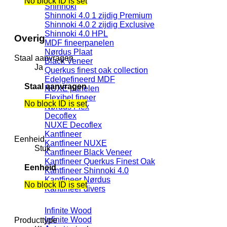
No block ID is set
Shinnoki
Shinnoki 4.0 1 zijdig Premium
Shinnoki 4.0 2 zijdig Exclusive
Shinnoki 4.0 HPL
Overig
MDF fineerpanelen
Nørdus Plaat
Staal aanvragen
Black Veneer
Ja
Querkus finest oak collection
Edelgefineerd MDF
Staal aanvragen
NUXE panelen
Flexibel fineer
No block ID is set
Nørdus Flex
Decoflex
NUXE Decoflex
Kantfineer
Eenheid
Kantfineer NUXE
Stuk
Kantfineer Black Veneer
Kantfineer Querkus Finest Oak
Eenheid
Kantfineer Shinnoki 4.0
Kantfineer Nørdus
No block ID is set
Kantfineer divers
Infinite Wood
Infinite Wood
Producttype