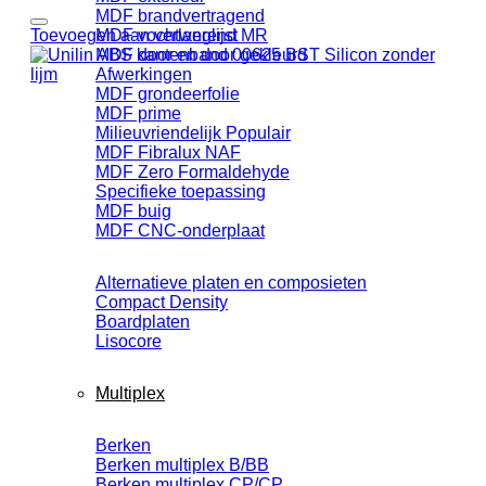
MDF brandvertragend
Toevoegen aan verlanglijst
MDF vochtwerend MR
MDF door en door gekleurd
Afwerkingen
MDF grondeerfolie
MDF prime
Milieuvriendelijk
MDF Fibralux NAF
MDF Zero Formaldehyde
Specifieke toepassing
MDF buig
MDF CNC-onderplaat
Alternatieve platen en composieten
Compact Density
Boardplaten
Lisocore
Multiplex
Berken
Berken multiplex B/BB
Berken multiplex CP/CP