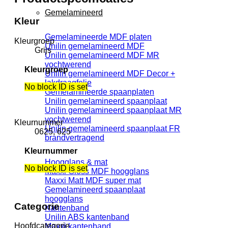
Gemelamineerd
Kleur
Gemelamineerde MDF platen
Kleurgroep
Unilin gemelamineerd MDF
Grijs
Unilin gemelamineerd MDF MR
vochtwerend
Kleurgroep
Unilin gemelamineerd MDF Decor +
lakdraagfolie
No block ID is set
Gemelamineerde spaanplaten
Unilin gemelamineerd spaanplaat
Unilin gemelamineerd spaanplaat MR
vochtwerend
Kleurnummer
Unilin gemelamineerd spaanplaat FR
0625, 625
brandvertragend
Kleurnummer
Hoogglans & mat
No block ID is set
Maxxi Gloss MDF hoogglans
Maxxi Matt MDF super mat
Gemelamineerd spaanplaat
hoogglans
Categorie
Kantenband
Unilin ABS kantenband
Hoofdcategorie
Maxxi kantenband