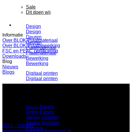
Sale
Dit doen wij
Design
Design
Informatie
Deuren
Over BLOK Plaatmateriaal
Deuren
Over BLOK Plaatbewerking
Plaatmateriaal
FSC en PEFC certificering
Plaatmateriaal
Downloads
Bewerking
Blog
Bewerking
Nieuws
Blogs
Digitaal printen
Digitaal printen
Onze leveranciers
BLOK Beverwijk
Unilin Panels
Unilin Panels
Parallelweg 122a
Medite smartply
1948 NN Beverwijk
Medite Smartply
0251 - 210 698
Formica
beverwijk@blokplaatmateriaal.nl