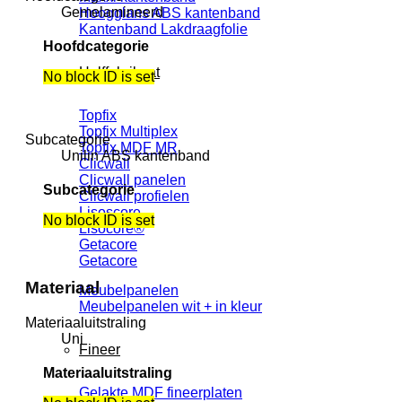
Gemelamineerd
Hoogglans ABS kantenband
Kantenband Lakdraagfolie
Hoofdcategorie
Halffabrikaat
No block ID is set
Topfix
Topfix Multiplex
Subcategorie
Topfix MDF MR
Unilin ABS kantenband
Clicwall
Clicwall panelen
Subcategorie
Clicwall profielen
Lisoscore
No block ID is set
Lisocore®
Getacore
Getacore
Materiaal
Meubelpanelen
Meubelpanelen wit + in kleur
Materiaaluitstraling
Uni
Fineer
Materiaaluitstraling
Gelakte MDF fineerplaten