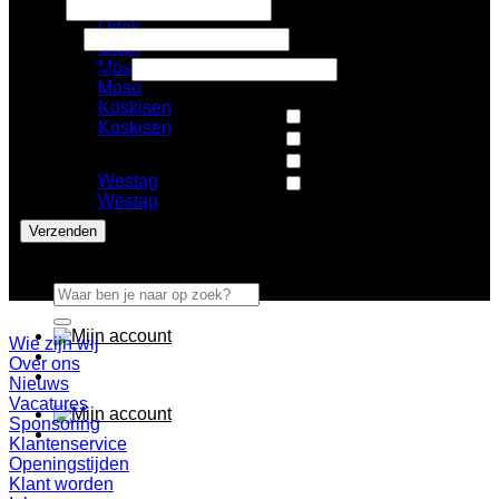
Homanit
Email
Odek
Naam
*
Odek
Moso
E-mailadres
*
Moso
Koskisen
Nieuws
Koskisen
Architecten
Op de hoogte blijven van:
*
Design
Westag
Pers
Westag
Openingstijden
Zoeken
naar:
Wie zijn wij
Over ons
Nieuws
Vacatures
Sponsoring
Klantenservice
Openingstijden
Klant worden