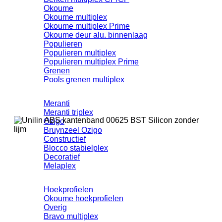
Okoume
Okoume multiplex
Okoume multiplex Prime
Okoume deur alu. binnenlaag
Populieren
Populieren multiplex
Populieren multiplex Prime
Grenen
Pools grenen multiplex
Meranti
Meranti triplex
Ozigo
Bruynzeel Ozigo
Constructief
Blocco stabielplex
Decoratief
Melaplex
Hoekprofielen
Okoume hoekprofielen
Overig
Bravo multiplex