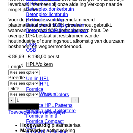
Betonplex grijs
leverbaar, informeer bij onze afdeling Verkoop naar de
Betonplex donkerbruin
mogelijkheden.
Betonplex lichtbruin
Voor de productie van dit gemelamineerd
Betonplex antislip
plaatmateriaal wordt 100% circulair hout gebruikt,
Betonplex antislip geweven
waarvan minimaal 90% gerecupereerd hout. De
Betonplex antislip honingraat
overige 10% bestaat uit reststromen van de
houtindustrie of dunningshout, afkomstig van duurzaam
OSB
bosbeheer en wegbermonderhoud.
OSB
Prijsklasse:
€
88,69
-
€
198,00
per st
€ 88,69
HPL/Volkern
Lengte
tot
€ 198,00
Breedte
Unilin HPL
Unilin HPL
Dikte
Formica
Wissen
Formica HPL Colors
Unilin
Formica HPL Woods
ABS
Formica HPL Patterns
In winkelwagen
kantenband
Formica HPL Colorcore
Toevoegen aan verlanglijst
00625
Formica Infiniti
BST
Formica Compact
Hoogwaardig
plaatmateriaal
Silicon
Arpa
Maatwerk
plaatbewerking
zonder
Arpa VIS Collection