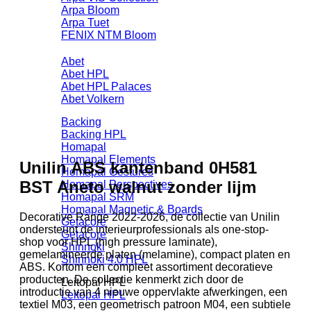
Arpa Bloom
Arpa Tuet
FENIX NTM Bloom
Abet
Abet HPL
Abet HPL Palaces
Abet Volkern
Backing
Backing HPL
Homapal
Homapal Elements
Unilin ABS kantenband 0H581
Homapal Gestures
BST Aneto walnut zonder lijm
Homapal Perspectives
Homapal SRM
Homapal Magnetic & Boards
Decorative Range 2022-2026, de collectie van Unilin
Getacore
ondersteunt de interieurprofessionals als one-stop-
Getacore
shop voor HPL (high pressure laminate),
Shinnoki
gemelamineerde platen (melamine), compact platen en
Shinnoki 4.0 HPL
ABS. Kortom een compleet assortiment decoratieve
producten. De collectie kenmerkt zich door de
Leitopal HPL
introductie van 4 nieuwe oppervlakte afwerkingen, een
Leitopal HPL
textiel M03, een geometrisch patroon M04, een subtiele