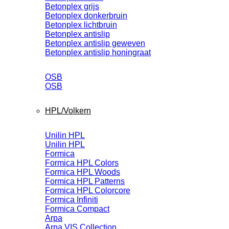
Betonplex grijs
Betonplex donkerbruin
Betonplex lichtbruin
Betonplex antislip
Betonplex antislip geweven
Betonplex antislip honingraat
OSB
OSB
HPL/Volkern
Unilin HPL
Unilin HPL
Formica
Formica HPL Colors
Formica HPL Woods
Formica HPL Patterns
Formica HPL Colorcore
Formica Infiniti
Formica Compact
Arpa
Arpa VIS Collection