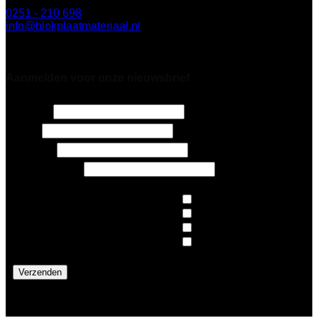
4817 ZL Breda
0251 - 210 698
info@blokplaatmateriaal.nl
Alleen te bezoeken op afspraak
Aanmelden voor onze nieuwsbrief
Naam
*
Email
6 + 9 =
*
E-mailadres
*
Nieuws
Architecten
Op de hoogte blijven van:
*
Design
Pers