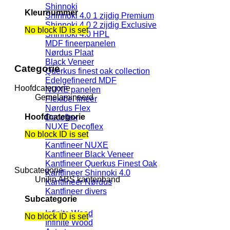
Shinnoki
Kleurnummer
Shinnoki 4.0 1 zijdig Premium
Shinnoki 4.0 2 zijdig Exclusive
No block ID is set
Shinnoki 4.0 HPL
MDF fineerpanelen
Nørdus Plaat
Black Veneer
Categorie
Querkus finest oak collection
Edelgefineerd MDF
Hoofdcategorie
NUXE panelen
Gemelamineerd
Flexibel fineer
Nørdus Flex
Hoofdcategorie
Decoflex
NUXE Decoflex
No block ID is set
Kantfineer
Kantfineer NUXE
Kantfineer Black Veneer
Kantfineer Querkus Finest Oak
Subcategorie
Kantfineer Shinnoki 4.0
Unilin ABS kantenband
Kantfineer Nørdus
Kantfineer divers
Subcategorie
Infinite Wood
No block ID is set
Infinite Wood