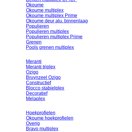
Okoume
Okoume multiplex
Okoume multiplex Prime
Okoume deur alu. binnenlaag
Populieren
Populieren multiplex
Populieren multiplex Prime
Grenen
Pools grenen multiplex
Meranti
Meranti triplex
Ozigo
Bruynzeel Ozigo
Constructief
Blocco stabielplex
Decoratief
Melaplex
Hoekprofielen
Okoume hoekprofielen
Overig
Bravo multiplex