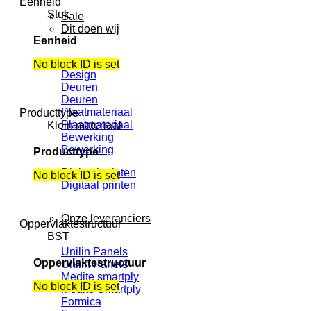
Eenheid
Stuk
Sale
Dit doen wij
Eenheid
Design
No block ID is set
Design
Deuren
Deuren
Plaatmateriaal
Producttype
Plaatmateriaal
Klein materiaal
Bewerking
Bewerking
Producttype
Digitaal printen
No block ID is set
Digitaal printen
Onze leveranciers
Oppervlaktestructuur
BST
Unilin Panels
Oppervlaktestructuur
Unilin Panels
Medite smartply
No block ID is set
Medite Smartply
Formica