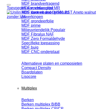
MDF brandvertragend
Toevoegen aan verlanglijst
MDF vochtwerend MR
MDF door en door gekleurd
Afwerkingen
MDF grondeerfolie
MDF prime
Milieuvriendelijk
MDF Fibralux NAF
MDF Zero Formaldehyde
Specifieke toepassing
MDF buig
MDF CNC-onderplaat
Alternatieve platen en composieten
Compact Density
Boardplaten
Lisocore
Multiplex
Berken
Berken multiplex B/BB
Berken multiplex CP/CP