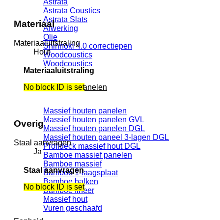
Astrata
Astrata Coustics
Astrata Slats
Materiaal
Afwerking
Olie
Materiaaluitstraling
Shinnoki 4.0 correctiepen
Hout
Woodcoustics
Woodcoustics
Materiaaluitstraling
No block ID is set
Massieve panelen
Massief houten panelen
Massief houten panelen GVL
Overig
Massief houten panelen DGL
Massief houten paneel 3-lagen DGL
Staal aanvragen
Profideck massief hout DGL
Ja
Bamboe massief panelen
Bamboe massief
Staal aanvragen
Bamboe 1-laagsplaat
Bamboe balken
No block ID is set
Bamboe fineer
Massief hout
Vuren geschaafd