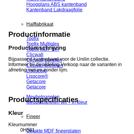
Hoogglans ABS kantenband
Kantenband Lakdraagfolie
Halffabrikaat
Productinformatie
Topfix
Topfix Multiplex
Productomschrijving
Topfix MDF MR
Clicwall
Bijpassend kantenband voor de Unilin collectie.
Clicwall panelen
Informeer bij de afdeling Verkoop naar de varianten in
Clicwall profielen
afmeting met en zonder lijm.
Lisoscore
Lisocore®
Getacore
Getacore
Meubelpanelen
Productspecificaties
Meubelpanelen wit + in kleur
Kleur
Fineer
Kleurnummer
0H581
Gelakte MDF fineerplaten