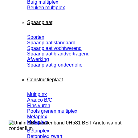
Buig multiplex
Beuken multiplex
Spaanplaat
Soorten
Spaanplaat standaard
Spaanplaat vochtwerend
Spaanplaat brandvertragend
Afwerking
Spaanplaat grondeerfolie
Constructieplaat
Multiplex
Arauco B/C
Fins vuren
Pools grenen multiplex
Melaplex
Melaplex
Betonplex
Betonplex zwart