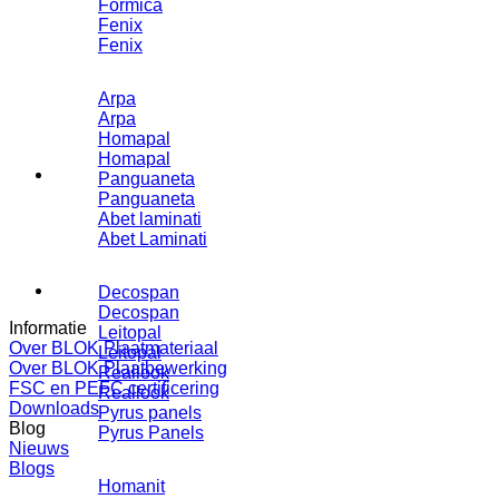
Formica
Fenix
Fenix
Arpa
Arpa
Homapal
Homapal
Panguaneta
Panguaneta
Abet laminati
Abet Laminati
Decospan
Decospan
Informatie
Leitopal
Over BLOK Plaatmateriaal
Leitopal
Over BLOK Plaatbewerking
Reallook
FSC en PEFC certificering
Reallook
Downloads
Pyrus panels
Blog
Pyrus Panels
Nieuws
Blogs
Homanit