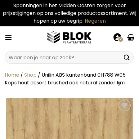
Spanningen in het Midden Oosten zorgen voor
prijsstijgingen op ons volledige productassortiment. Wij
hopen op uw begrip.
Negeren
Ga
naar
inhoud
Zoeken
naar:
Home
/
Shop
/
Unilin ABS kantenband 0H788 W05
Kops hout desert brushed oak natural zonder lijm