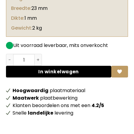
Breedte:
23 mm
Dikte:
1 mm
Gewicht:
2 kg
Uit voorraad leverbaar, mits onverkocht
Unilin ABS kantenband 0H788 W05 Kops hout desert brus
In winkelwagen
Hoogwaardig
plaatmateriaal
Maatwerk
plaatbewerking
Klanten beoordelen ons met een
4.2/5
Snelle
landelijke
levering