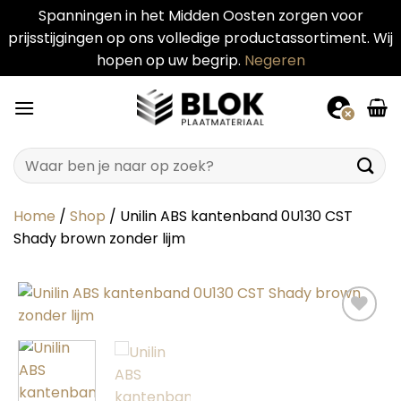
Spanningen in het Midden Oosten zorgen voor
prijsstijgingen op ons volledige productassortiment. Wij
hopen op uw begrip.
Negeren
Ga
naar
inhoud
Zoeken
naar:
Home
/
Shop
/
Unilin ABS kantenband 0U130 CST
Shady brown zonder lijm