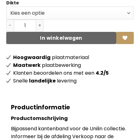
Dikte
Unilin ABS kantenband 0U130 CST Shady brown zonder li
In winkelwagen
Hoogwaardig
plaatmateriaal
Maatwerk
plaatbewerking
Klanten beoordelen ons met een
4.2/5
Snelle
landelijke
levering
Productinformatie
Productomschrijving
Bijpassend kantenband voor de Unilin collectie.
Informeer bij de afdeling Verkoop naar de