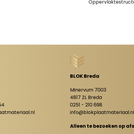
Oppervlaktestruct
BLOK Breda
8
Minervum 7003
4817 ZL Breda
54
0251 - 210 698
atmateriaal.nl
info@blokplaatmateriaal.n
Alleen te bezoeken op af