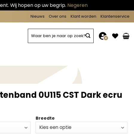
ent. Wij hopen op uw begrip.
Negeren
Nieuws
Over ons
Klant worden
Klantenservice
Zoeken
naar:
ntenband 0U115 CST Dark ecru
Breedte