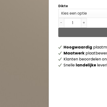
Dikte
Unilin ABS kantenband 0U11
Hoogwaardig
plaatma
Maatwerk
plaatbewer
Klanten beoordelen o
Snelle
landelijke
lever