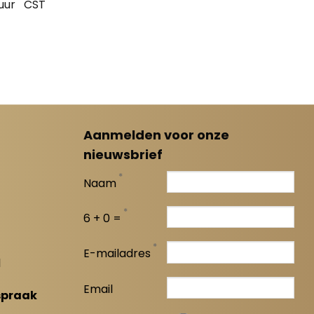
uur
CST
Aanmelden voor onze
nieuwsbrief
*
Naam
*
6 + 0 =
*
E-mailadres
l
Email
spraak