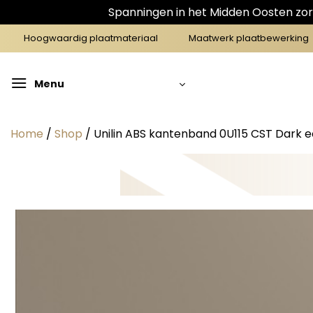
Spanningen in het Midden Oosten zorg
Ga
Hoogwaardig plaatmateriaal
Maatwerk plaatbewerking
naar
inhoud
Menu
Home
/
Shop
/
Unilin ABS kantenband 0U115 CST Dark e