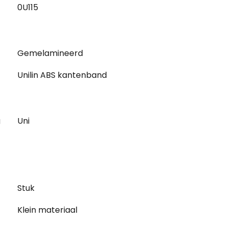
0U115
Gemelamineerd
Unilin ABS kantenband
g
Uni
Stuk
Klein materiaal