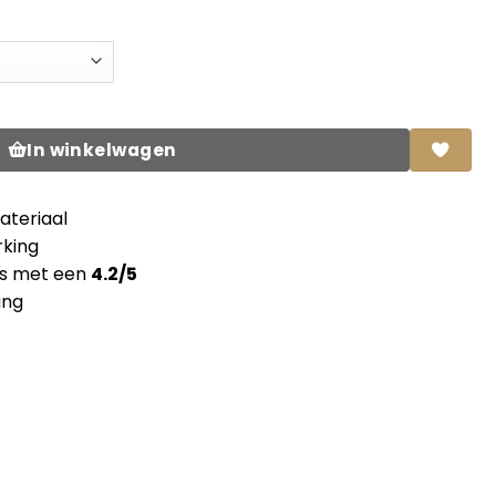
5 CST Dark ecru zonder lijm aantal
In winkelwagen
teriaal
king
ns met een
4.2/5
ing