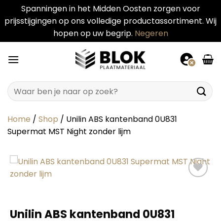
Spanningen in het Midden Oosten zorgen voor
prijsstijgingen op ons volledige productassortiment. Wij
hopen op uw begrip.
Negeren
Ga
naar
inhoud
Zoeken
naar:
Home
/
Shop
/
Unilin ABS kantenband 0U831
Supermat MST Night zonder lijm
Unilin ABS kantenband 0U831