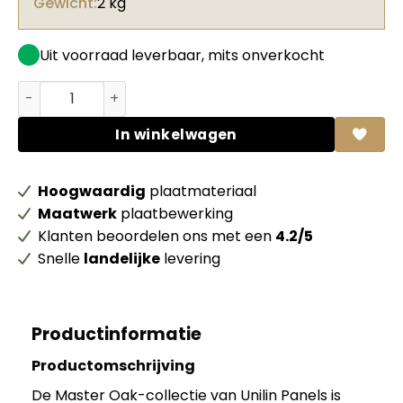
Gewicht:
2 kg
Uit voorraad leverbaar, mits onverkocht
Unilin ABS kantenband 0U831 Supermat MST Night zonder
In winkelwagen
Hoogwaardig
plaatmateriaal
Maatwerk
plaatbewerking
Klanten beoordelen ons met een
4.2/5
Snelle
landelijke
levering
Productinformatie
Productomschrijving
De Master Oak-collectie van Unilin Panels is