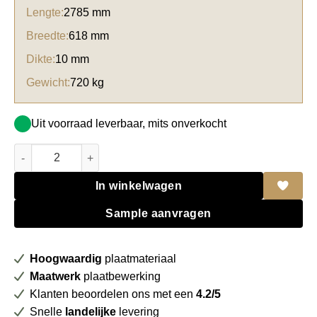
Lengte:
2785 mm
Breedte:
618 mm
Dikte:
10 mm
Gewicht:
720 kg
Uit voorraad leverbaar, mits onverkocht
Unilin Clicwall MDF 00025 CST Front white 70% PEFC gecert. a
In winkelwagen
Sample aanvragen
Hoogwaardig
plaatmateriaal
Maatwerk
plaatbewerking
Klanten beoordelen ons met een
4.2/5
Snelle
landelijke
levering