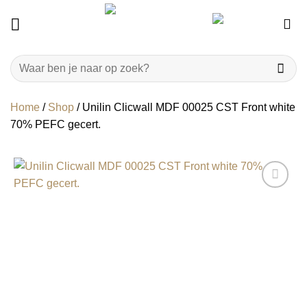
Ga
naar
inhoud
Zoeken
naar:
Home
/
Shop
/
Unilin Clicwall MDF 00025 CST Front white
70% PEFC gecert.