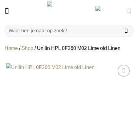
Ga
naar
inhoud
Zoeken
naar:
Home
/
Shop
/
Unilin HPL 0F260 M02 Lime old Linen