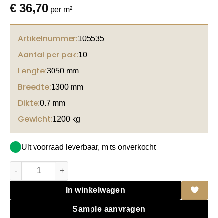
€
36,70
per m²
Artikelnummer:
105535
Aantal per pak:
10
Lengte:
3050 mm
Breedte:
1300 mm
Dikte:
0.7 mm
Gewicht:
1200 kg
Uit voorraad leverbaar, mits onverkocht
Unilin HPL 0F260 M02 Lime old Linen aantal
In winkelwagen
Sample aanvragen