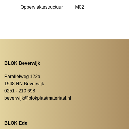
Oppervlaktestructuur
M02
BLOK Beverwijk
Parallelweg 122a
1948 NN Beverwijk
0251 - 210 698
beverwijk@blokplaatmateriaal.nl
BLOK Ede