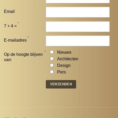
Email
*
7 + 4 =
*
E-mailadres
*
Nieuws
Op de hoogte blijven
Architecten
van:
Design
Pers