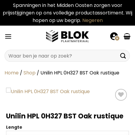
Spanningen in het Midden Oosten zorgen voor
prijsstijgingen op ons volledige productassortiment. Wij
hopen op uw begrip.
Negeren
Ga
naar
inhoud
Zoeken
naar:
Home
/
Shop
/
Unilin HPL 0H327 BST Oak rustique
Unilin HPL 0H327 BST Oak rustique
Lengte