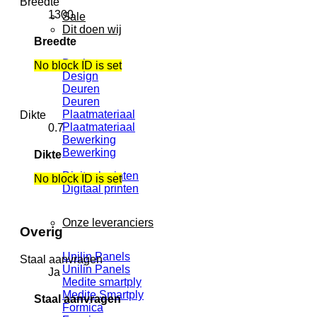
Breedte
1300
Sale
Dit doen wij
Breedte
Design
No block ID is set
Design
Deuren
Deuren
Plaatmateriaal
Dikte
Plaatmateriaal
0.7
Bewerking
Bewerking
Dikte
Digitaal printen
No block ID is set
Digitaal printen
Onze leveranciers
Overig
Unilin Panels
Staal aanvragen
Unilin Panels
Ja
Medite smartply
Medite Smartply
Staal aanvragen
Formica