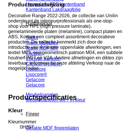
Productomschrijving
Hoogglans ABS kantenband
Kantenband Lakdraagfolie
Decorative Range 2022-2026, de collectie van Unilin
ondersteunt de interieurprofessionals als one-stop-
Halffabrikaat
shop voor HPL (high pressure laminate),
gemelamineerde platen (melamine), compact platen en
ABS. Kortom een compleet assortiment decoratieve
Topfix
producten. De collectie kenmerkt zich door de
Topfix Multiplex
introductie van 4 nieuwe oppervlakte afwerkingen, een
Topfix MDF MR
textiel M03, een geometrisch patroon M04, een subtiele
Clicwall
houtnerf W07 en V2A. Andere afmetingen en diktes zijn
Clicwall panelen
leverbaar, informeer bij onze afdeling Verkoop naar de
Clicwall profielen
mogelijkheden.
Lisoscore
Lisocore®
Getacore
Getacore
Meubelpanelen
Productspecificaties
Meubelpanelen wit + in kleur
Kleur
Fineer
Kleurnummer
0H397
Gelakte MDF fineerplaten