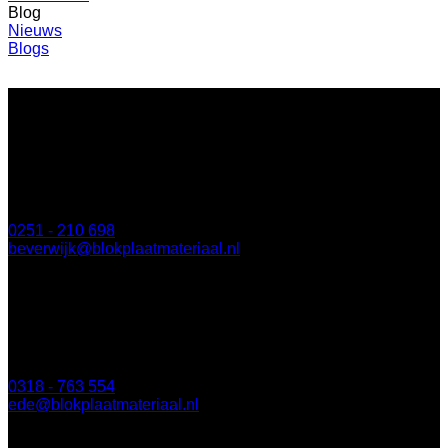
Blog
Nieuws
Blogs
BLOK Beverwijk
Parallelweg 122a
1948 NN Beverwijk
0251 - 210 698
beverwijk@blokplaatmateriaal.nl
BLOK Ede
Keplerlaan 8
6716 BS Ede
0318 - 763 554
ede@blokplaatmateriaal.nl