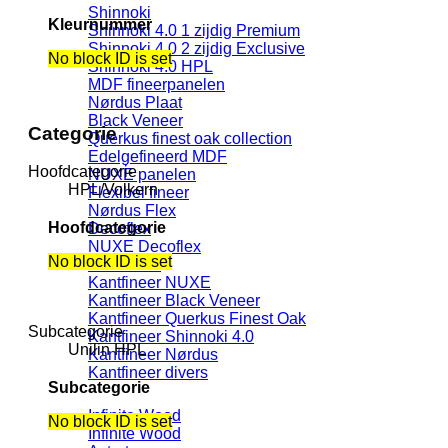
Shinnoki
Kleurnummer
Shinnoki 4.0 1 zijdig Premium
Shinnoki 4.0 2 zijdig Exclusive
No block ID is set
Shinnoki 4.0 HPL
MDF fineerpanelen
Nørdus Plaat
Black Veneer
Categorie
Querkus finest oak collection
Edelgefineerd MDF
Hoofdcategorie
NUXE panelen
HPL/Volkern
Flexibel fineer
Nørdus Flex
Hoofdcategorie
Decoflex
NUXE Decoflex
No block ID is set
Kantfineer
Kantfineer NUXE
Kantfineer Black Veneer
Kantfineer Querkus Finest Oak
Subcategorie
Kantfineer Shinnoki 4.0
Unilin HPL
Kantfineer Nørdus
Kantfineer divers
Subcategorie
Infinite Wood
No block ID is set
Infinite Wood