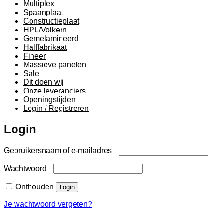
Multiplex
Spaanplaat
Constructieplaat
HPL/Volkern
Gemelamineerd
Halffabrikaat
Fineer
Massieve panelen
Sale
Dit doen wij
Onze leveranciers
Openingstijden
Login / Registreren
Login
Vereist
Gebruikersnaam of e-mailadres
Vereist
Wachtwoord
Onthouden
Login
Je wachtwoord vergeten?