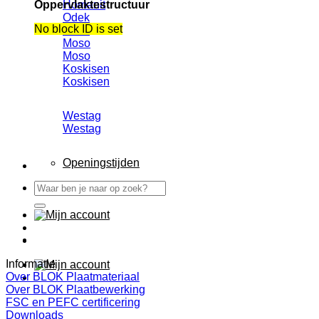
Oppervlaktestructuur
Homanit
Odek
No block ID is set
Odek
Moso
Moso
Koskisen
Koskisen
Westag
Westag
Openingstijden
Zoeken
naar:
Informatie
Over BLOK Plaatmateriaal
Over BLOK Plaatbewerking
FSC en PEFC certificering
Downloads