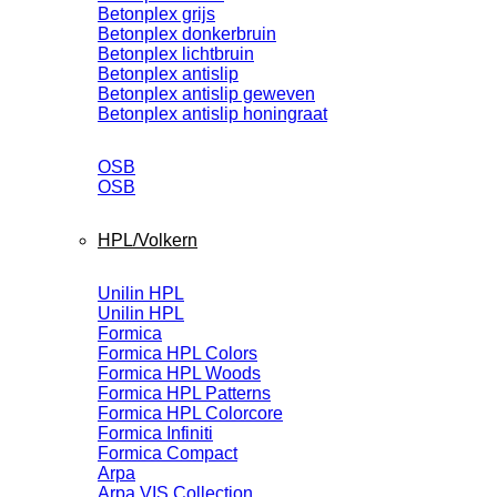
Betonplex grijs
Betonplex donkerbruin
Betonplex lichtbruin
Betonplex antislip
Betonplex antislip geweven
Betonplex antislip honingraat
OSB
OSB
HPL/Volkern
Unilin HPL
Unilin HPL
Formica
Formica HPL Colors
Formica HPL Woods
Formica HPL Patterns
Formica HPL Colorcore
Formica Infiniti
Formica Compact
Arpa
Arpa VIS Collection