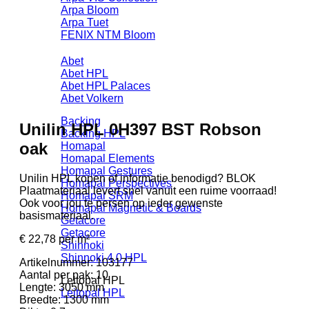
Arpa Bloom
Arpa Tuet
FENIX NTM Bloom
Abet
Abet HPL
Abet HPL Palaces
Abet Volkern
Backing
Unilin HPL 0H397 BST Robson
Backing HPL
oak
Homapal
Homapal Elements
Homapal Gestures
Unilin HPL kopen of informatie benodigd? BLOK
Homapal Perspectives
Plaatmateriaal levert snel vanuit een ruime voorraad!
Homapal SRM
Ook voor jou te persen op ieder gewenste
Homapal Magnetic & Boards
basismateriaal.
Getacore
Getacore
€
22,78
per m²
Shinnoki
Shinnoki 4.0 HPL
Artikelnummer:
103177
Aantal per pak:
10
Leitopal HPL
Lengte:
3050 mm
Leitopal HPL
Breedte:
1300 mm