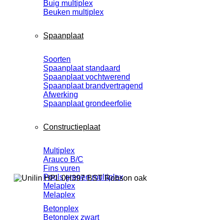
Buig multiplex
Beuken multiplex
Spaanplaat
Soorten
Spaanplaat standaard
Spaanplaat vochtwerend
Spaanplaat brandvertragend
Afwerking
Spaanplaat grondeerfolie
Constructieplaat
Multiplex
Arauco B/C
Fins vuren
Pools grenen multiplex
Melaplex
Melaplex
Betonplex
Betonplex zwart