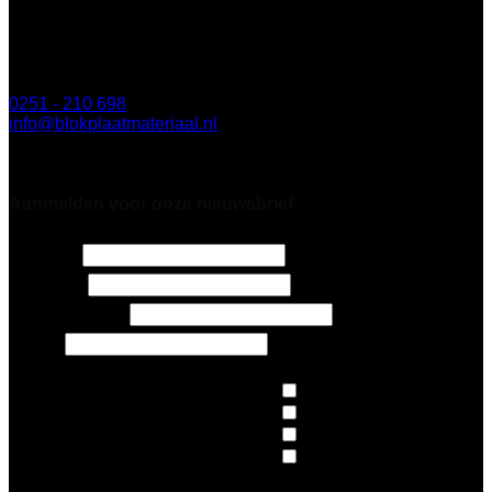
BLOK Breda
Minervum 7003
4817 ZL Breda
0251 - 210 698
info@blokplaatmateriaal.nl
Alleen te bezoeken op afspraak
Aanmelden voor onze nieuwsbrief
Naam
*
7 + 3 =
*
E-mailadres
*
Email
Nieuws
Architecten
Op de hoogte blijven van:
*
Design
Pers