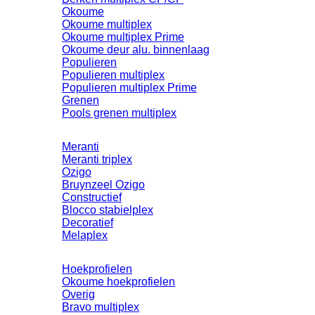
Okoume
Okoume multiplex
Okoume multiplex Prime
Okoume deur alu. binnenlaag
Populieren
Populieren multiplex
Populieren multiplex Prime
Grenen
Pools grenen multiplex
Meranti
Meranti triplex
Ozigo
Bruynzeel Ozigo
Constructief
Blocco stabielplex
Decoratief
Melaplex
Hoekprofielen
Okoume hoekprofielen
Overig
Bravo multiplex