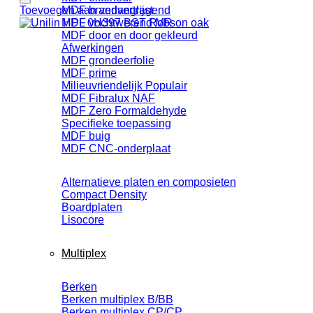
Toevoegen aan verlanglijst
MDF brandvertragend
MDF vochtwerend MR
MDF door en door gekleurd
Afwerkingen
MDF grondeerfolie
MDF prime
Milieuvriendelijk
MDF Fibralux NAF
MDF Zero Formaldehyde
Specifieke toepassing
MDF buig
MDF CNC-onderplaat
Alternatieve platen en composieten
Compact Density
Boardplaten
Lisocore
Multiplex
Berken
Berken multiplex B/BB
Berken multiplex CP/CP