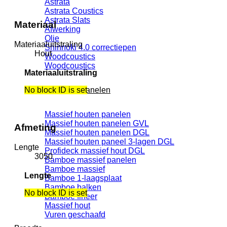
Astrata
Astrata Coustics
Astrata Slats
Materiaal
Afwerking
Olie
Materiaaluitstraling
Shinnoki 4.0 correctiepen
Hout
Woodcoustics
Woodcoustics
Materiaaluitstraling
No block ID is set
Massieve panelen
Massief houten panelen
Massief houten panelen GVL
Afmeting
Massief houten panelen DGL
Massief houten paneel 3-lagen DGL
Lengte
Profideck massief hout DGL
3050
Bamboe massief panelen
Bamboe massief
Lengte
Bamboe 1-laagsplaat
Bamboe balken
No block ID is set
Bamboe fineer
Massief hout
Vuren geschaafd