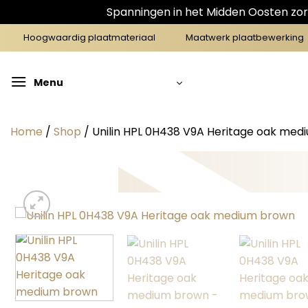
Spanningen in het Midden Oosten zorg
Ga
Hoogwaardig plaatmateriaal
Maatwerk plaatbewerking
naar
inhoud
Menu
Home
/
Shop
/
Unilin HPL 0H438 V9A Heritage oak me