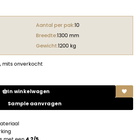
Aantal per pak:
10
Breedte:
1300 mm
Gewicht:
1200 kg
, mits onverkocht
itage oak medium brown aantal
In winkelwagen
Sample aanvragen
teriaal
king
ns met een
4.2/5