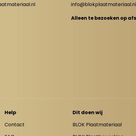
atmateriaal.nl
info@blokplaatmateriaal.n
Alleen te bezoeken op af
Help
Dit doen wij
Contact
BLOK Plaatmateriaal