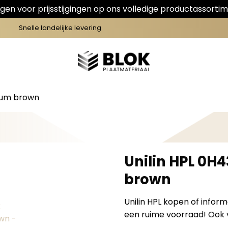
en voor prijsstijgingen op ons volledige productassortim
Snelle landelijke levering
dium brown
Unilin HPL 0H
brown
Unilin HPL kopen of infor
een ruime voorraad! Ook v