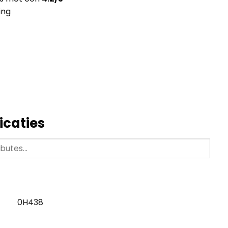
ing
icaties
0H438