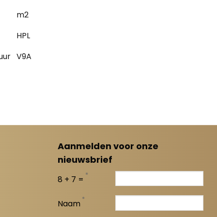
m2
HPL
uur
V9A
Aanmelden voor onze
nieuwsbrief
*
8 + 7 =
*
Naam