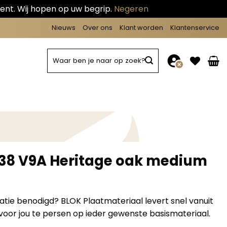
ent. Wij hopen op uw begrip.
Negeren
Nieuws
Over ons
Klant worden
Klantenservice
Zoeken
naar:
438 V9A Heritage oak medium
matie benodigd? BLOK Plaatmateriaal levert snel vanuit
oor jou te persen op ieder gewenste basismateriaal.