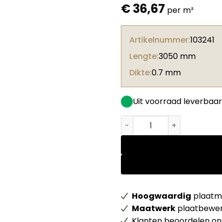
€
36,67
per m²
Artikelnummer:
103241
Lengte:
3050 mm
Dikte:
0.7 mm
Uit voorraad leverbaar
Unilin HPL 0H438 V9A Her
Hoogwaardig
plaatma
Maatwerk
plaatbewer
Klanten beoordelen o