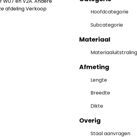
rf W07 en V2A. Andere
nze afdeling Verkoop
Hoofdcategorie
Subcategorie
Materiaal
Materiaaluitstralin
Afmeting
Lengte
Breedte
Dikte
Overig
Staal aanvragen