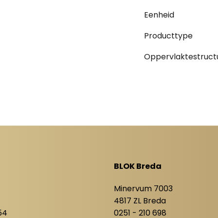
Eenheid
Producttype
Oppervlaktestruct
BLOK Breda
8
Minervum 7003
4817 ZL Breda
54
0251 - 210 698