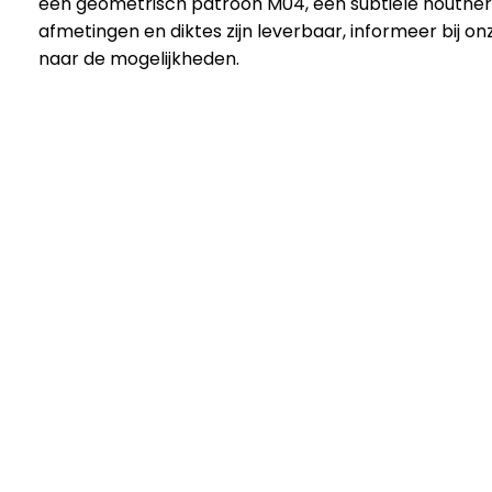
een geometrisch patroon M04, een subtiele houtne
afmetingen en diktes zijn leverbaar, informeer bij o
naar de mogelijkheden.