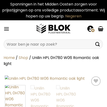
Spanningen in het Midden Oosten zorgen voor
prijsstijgingen op ons volledige productassortiment. Wij
hopen op uw begrip.
Negeren
Ga
naar
inhoud
Zoeken
naar:
Home
/
Shop
/
Unilin HPL 0H780 W06 Romantic oak
light