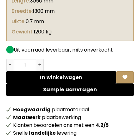
Lengte:
3050 mm
Breedte:
1300 mm
Dikte:
0.7 mm
Gewicht:
1200 kg
Uit voorraad leverbaar, mits onverkocht
Unilin HPL 0H780 W06 Romantic oak light aantal
In winkelwagen
Sample aanvragen
Hoogwaardig
plaatmateriaal
Maatwerk
plaatbewerking
Klanten beoordelen ons met een
4.2/5
Snelle
landelijke
levering