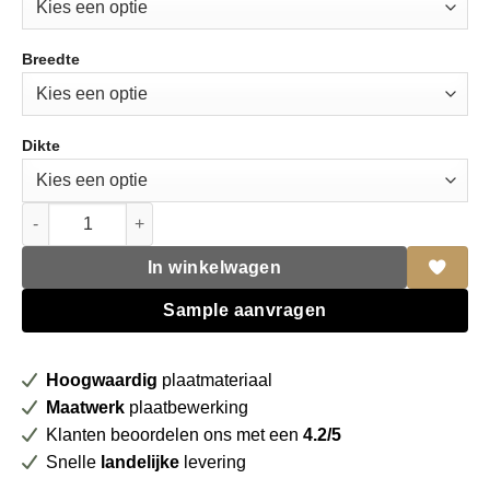
Breedte
Dikte
Unilin HPL 0H868 BST Rila oak aantal
In winkelwagen
Sample aanvragen
Hoogwaardig
plaatmateriaal
Maatwerk
plaatbewerking
Klanten beoordelen ons met een
4.2/5
Snelle
landelijke
levering