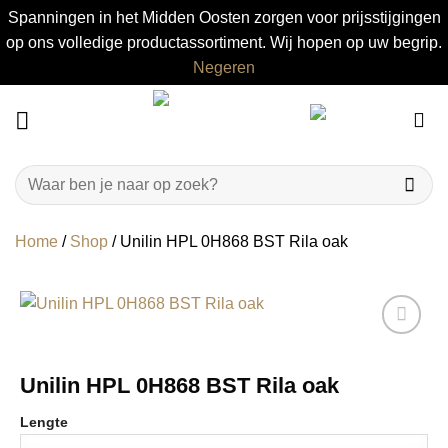
Spanningen in het Midden Oosten zorgen voor prijsstijgingen
op ons volledige productassortiment. Wij hopen op uw begrip.
Negeren
Ga
naar
inhoud
Zoeken
naar:
Home
/
Shop
/
Unilin HPL 0H868 BST Rila oak
Unilin HPL 0H868 BST Rila oak
Lengte