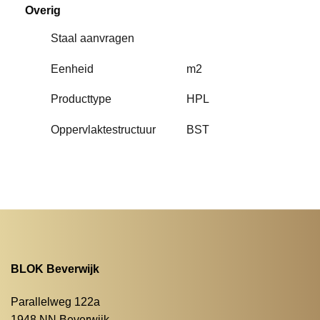
Overig
Staal aanvragen
Eenheid
m2
Producttype
HPL
Oppervlaktestructuur
BST
BLOK Beverwijk
Parallelweg 122a
1948 NN Beverwijk